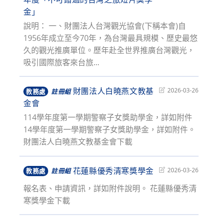
modified:
金」
說明： 一、財團法人台灣觀光協會(下稱本會)自
1956年成立至今70年，為台灣最具規模、歷史最悠
久的觀光推廣單位。歷年赴全世界推廣台灣觀光，
吸引國際旅客來台旅...
財團法人白曉燕文教基
Post
2026-03-26
教務處
註冊組
last
金會
modified:
114學年度第一學期警察子女獎助學金，詳如附件
14學年度第一學期警察子女獎助學金，詳如附件。
財團法人白曉燕文教基金會下載
花蓮縣優秀清寒獎學金
Post
2026-03-26
教務處
註冊組
last
報名表、申請資訊，詳如附件說明。 花蓮縣優秀清
modified:
寒獎學金下載