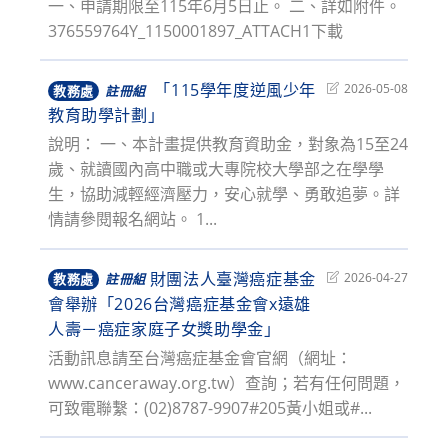
一、申請期限至115年6月5日止。 二、詳如附件。
376559764Y_1150001897_ATTACH1下載
「115學年度逆風少年
Post
2026-05-08
教務處
註冊組
last
教育助學計劃」
modified:
說明： 一、本計畫提供教育資助金，對象為15至24
歲、就讀國內高中職或大專院校大學部之在學學
生，協助減輕經濟壓力，安心就學、勇敢追夢。詳
情請參閱報名網站。 1...
財團法人臺灣癌症基金
Post
2026-04-27
教務處
註冊組
last
會舉辦「2026台灣癌症基金會x遠雄
modified:
人壽－癌症家庭子女獎助學金」
活動訊息請至台灣癌症基金會官網（網址：
www.canceraway.org.tw）查詢；若有任何問題，
可致電聯繫：(02)8787-9907#205黃小姐或#...