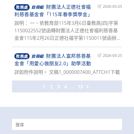
財團法人正德社會福
Post
2026-03-25
教務處
註冊組
last
利慈善基金會「115年春季獎學金」
modified:
說明： 一、依教育部115年3月6日臺教高(四)字第
1150022552號函轉財團法人正德社會福利慈善基
金會115年2月26日正德社福字第1150011號函辦...
財團法人富邦慈善基
Post
2026-03-25
教務處
註冊組
last
金會「用愛心做朋友2.0」助學活動
modified:
詳如附件說明。 文稿1_0000007A00_ATTCH1下載
1
2
3
4
...
13
Go to the next page
Search
for: