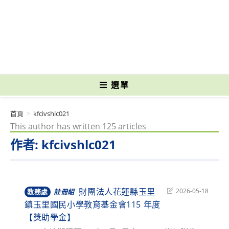
跳
轉
國立光復高級商工職業學校 National Kuangfu Commercial and Industrial
至
Vocational High School
主
要
內
容
選單
首頁
>
kfcivshlc021
This author has written 125 articles
作者:
kfcivshlc021
財團法人花蓮縣玉里
Post
2026-05-18
教務處
註冊組
last
鎮玉里國民小學教育基金會115 年度
modified:
【獎助學金】