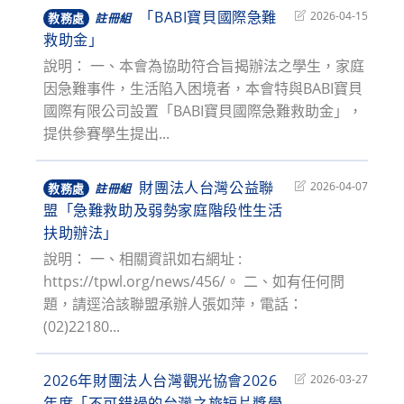
「BABI寶貝國際急難
Post
2026-04-15
教務處
註冊組
last
救助金」
modified:
說明： 一、本會為協助符合旨揭辦法之學生，家庭
因急難事件，生活陷入困境者，本會特與BABI寶貝
國際有限公司設置「BABI寶貝國際急難救助金」，
提供參賽學生提出...
財團法人台灣公益聯
Post
2026-04-07
教務處
註冊組
last
盟「急難救助及弱勢家庭階段性生活
modified:
扶助辦法」
說明： 一、相關資訊如右網址 :
https://tpwl.org/news/456/。 二、如有任何問
題，請逕洽該聯盟承辦人張如萍，電話：
(02)22180...
2026年財團法人台灣觀光協會2026
Post
2026-03-27
last
年度「不可錯過的台灣之旅短片獎學