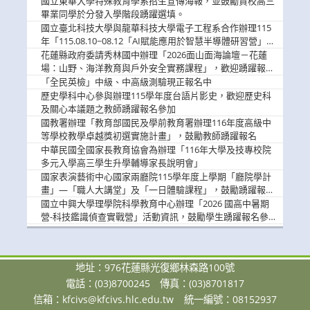
國立東華大學特殊教育學系招生宣傳海報，並鼓勵貴校高三
畢業同學於分發入學階段踴躍選填。
國立臺北科技大學與龍華科技大學電子工程系合作辦理115
年「115.08.10~08.12「AI賦能應用於智慧半導體研習營」，
歡迎學生踴躍報名參加
花蓮縣政府委請秀林國中辦理「2026面山面海論壇－花蓮
場：山野、海洋教育與戶外安全實務課程」，歡迎踴躍報名
參加
「全民英檢」中級、中高級測驗現正報名中
歷史學科中心參與辦理115學年度台語片影史，歡迎歷史科
及關心本議題之教師踴躍報名參加
國教署辦理「教育部國民及學前教育署辦理116年度高級中
等學校教學卓越獎初選實施計畫」，鼓勵教師踴躍報名
中華民國全國家長教育協會為辦理「116年大學及技專校院
多元入學高三學生升學輔導家長說明會」
國家表演藝術中心國家兩廳院115學年度上學期「廳院學計
畫」—「職人大講堂」及「一日體驗課程」，鼓勵踴躍報名
參與。
國立中興大學理學院科學教育中心辦理「2026 國高中暑期
營-科技鑑識偵查實戰營」活動資訊，鼓勵學生踴躍報名參
加。
地址：976花蓮縣光復鄉林森路100號
電話：(03)8700245
傳真：(03)8701817
信箱：
kfcivs@kfcivs.hlc.edu.tw
統一編號：08152937