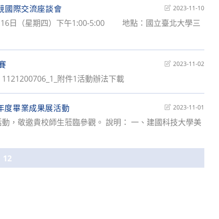
電競國際交流座談會
Post
2023-11-10
last
16日（星期四）下午1:00-5:00 地點：國立臺北大學三
modified:
賽
Post
2023-11-02
last
121200706_1_附件1活動辦法下載
modified:
年度畢業成果展活動
Post
2023-11-01
last
動，敬邀貴校師生蒞臨參觀。 說明： 一、建國科技大學美
modified:
us page
12