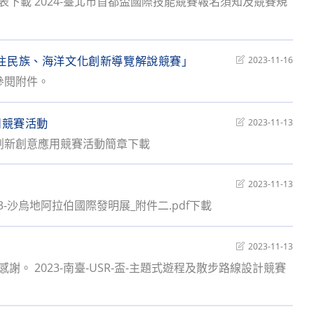
表下載 2024-臺北市首都盃國際技能競賽報名須知及競賽規
modified:
原住民族、海洋文化創新導覽解說競賽」
Post
2023-11-16
last
參閱附件。
modified:
用競賽活動
Post
2023-11-13
last
展創新創意應用競賽活動簡章下載
modified:
Post
2023-11-13
last
3-沙烏地阿拉伯國際發明展_附件二.pdf下載
modified:
Post
2023-11-13
last
謝。 2023-南臺-USR-盃-主題式遊程及散步路線設計競賽
modified: