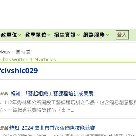
onal High School
行政單位
教學單位
招生資訊
網路服務
登入
hlc029
>
第 12 頁
 has written 119 articles
fcivshlc029
轉知_「藝起相織工藝課程培訓成果展」
習組
： 112年秀林鄉公所開設工藝課程培訓之作品，包含簡易創意
品、一織獨秀競賽得獎作品（桌上...
轉知_2024 臺北市首都盃國際技能競賽
習組