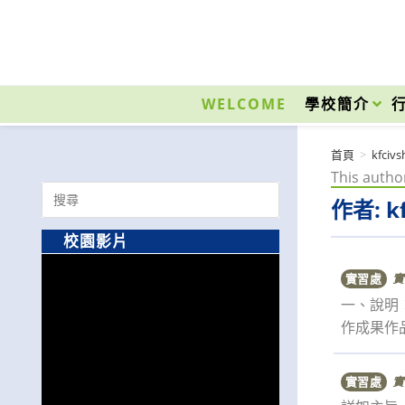
跳
轉
至
國立光復高級商工職業學校 National Kuangfu Commercial and Industrial Vocati
主
要
WELCOME
學校簡介
內
容
首頁
>
kfcivs
This author
Search
作者:
k
for:
校園影片
實習處
實
一、說明
作成果作
實習處
實