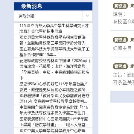
最新消息
實習處
實
最
說明： 一
選取分類
新
峽校區商學
消
115 國立清華大學高中學生科學研究人才
息
培育計畫化學組招生簡章
國立東華大學特殊教育學系招生宣傳海
實習處
實
報，並鼓勵貴校高三畢業同學於分發入學
詳如主旨，
階段踴躍選填。
國立臺北科技大學與龍華科技大學電子工
程系合作辦理115年
「115.08.10~08.12「AI賦能應用於智慧半
花蓮縣政府委請秀林國中辦理「2026面山
導體研習營」，歡迎學生踴躍報名參加
面海論壇－花蓮場：山野、海洋教育與戶
實習處
實
外安全實務課程」，歡迎踴躍報名參加
「全民英檢」中級、中高級測驗現正報名
主旨：建
中
容系暨美容
歷史學科中心參與辦理115學年度台語片
影史，歡迎歷史科及關心本議題之教師踴
躍報名參加
國教署辦理「教育部國民及學前教育署辦
理116年度高級中等學校教學卓越獎初選
實施計畫」，鼓勵教師踴躍報名
中華民國全國家長教育協會為辦理「116
年大學及技專校院多元入學高三學生升學
輔導家長說明會」
國家表演藝術中心國家兩廳院115學年度
上學期「廳院學計畫」—「職人大講堂」
及「一日體驗課程」，鼓勵踴躍報名參
國立中興大學理學院科學教育中心辦理