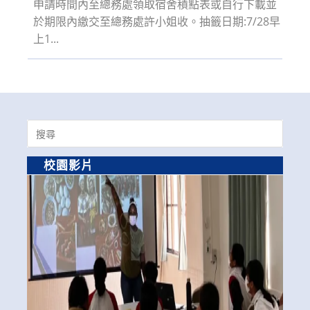
申請時間內至總務處領取宿舍積點表或自行下載並
於期限內繳交至總務處許小姐收。抽籤日期:7/28早
上1...
Search
for:
校園影片