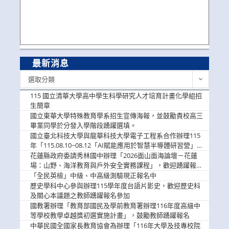
最新消息
最
選取分類
新
消
115 國立清華大學高中學生科學研究人才培育計畫化學組招
息
生簡章
國立東華大學特殊教育學系招生宣傳海報，並鼓勵貴校高三
畢業同學於分發入學階段踴躍選填。
國立臺北科技大學與龍華科技大學電子工程系合作辦理115
年「115.08.10~08.12「AI賦能應用於智慧半導體研習營」，
歡迎學生踴躍報名參加
花蓮縣政府委請秀林國中辦理「2026面山面海論壇－花蓮
場：山野、海洋教育與戶外安全實務課程」，歡迎踴躍報名
參加
「全民英檢」中級、中高級測驗現正報名中
歷史學科中心參與辦理115學年度台語片影史，歡迎歷史科
及關心本議題之教師踴躍報名參加
國教署辦理「教育部國民及學前教育署辦理116年度高級中
等學校教學卓越獎初選實施計畫」，鼓勵教師踴躍報名
中華民國全國家長教育協會為辦理「116年大學及技專校院