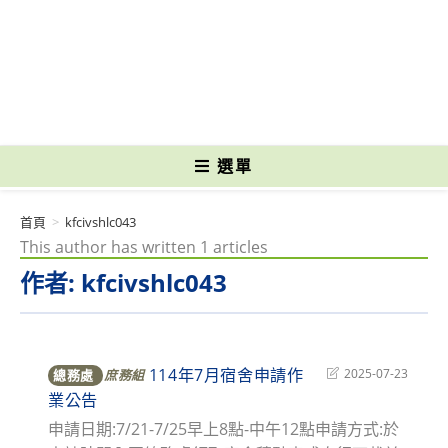
跳
轉
國立光復高級商工職業學校 National Kuangfu Commercial and Industrial
至
Vocational High School
主
要
內
容
選單
首頁
>
kfcivshlc043
This author has written 1 articles
作者:
kfcivshlc043
114年7月宿舍申請作
Post
2025-07-23
總務處
庶務組
last
業公告
modified:
申請日期:7/21-7/25早上8點-中午12點申請方式:於