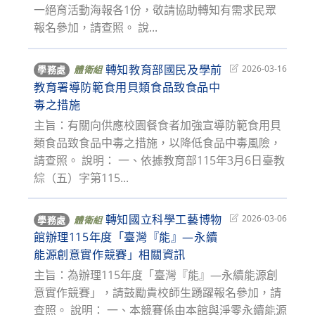
一絕育活動海報各1份，敬請協助轉知有需求民眾
報名參加，請查照。 說...
轉知教育部國民及學前
Post
2026-03-16
學務處
體衛組
last
教育署導防範食用貝類食品致食品中
modified:
毒之措施
主旨：有關向供應校園餐食者加強宣導防範食用貝
類食品致食品中毒之措施，以降低食品中毒風險，
請查照。 說明： 一、依據教育部115年3月6日臺教
綜（五）字第115...
轉知國立科學工藝博物
Post
2026-03-06
學務處
體衛組
last
館辦理115年度「臺灣『能』―永續
modified:
能源創意實作競賽」相關資訊
主旨：為辦理115年度「臺灣『能』―永續能源創
意實作競賽」，請鼓勵貴校師生踴躍報名參加，請
查照。 說明： 一、本競賽係由本館與淨零永續能源