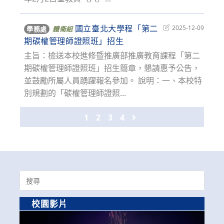
國立臺北大學程「第二
Post
2025-12-09
學務處
體衛組
last
期碳權管理師證照班」招生
modified:
主旨：檢送本校進修暨推廣部推廣教育課程「第二
期碳權管理師證照班」招生簡章，懇請惠予公告，
並鼓勵所屬人員踴躍報名參加。 說明：一、本校特
別規劃的「碳權管理師證照...
1
2
3
4
Go to the next page
Search
for:
校園影片