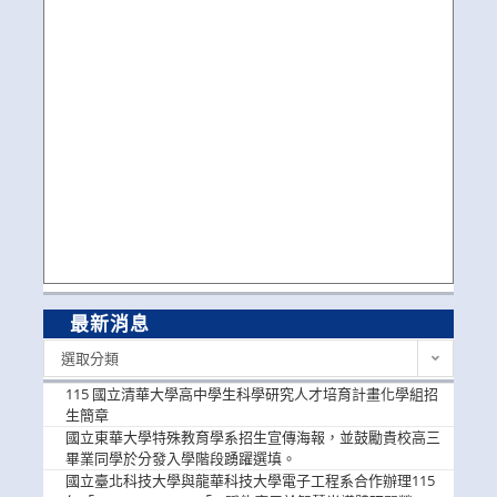
最新消息
最
選取分類
新
消
115 國立清華大學高中學生科學研究人才培育計畫化學組招
息
生簡章
國立東華大學特殊教育學系招生宣傳海報，並鼓勵貴校高三
畢業同學於分發入學階段踴躍選填。
國立臺北科技大學與龍華科技大學電子工程系合作辦理115