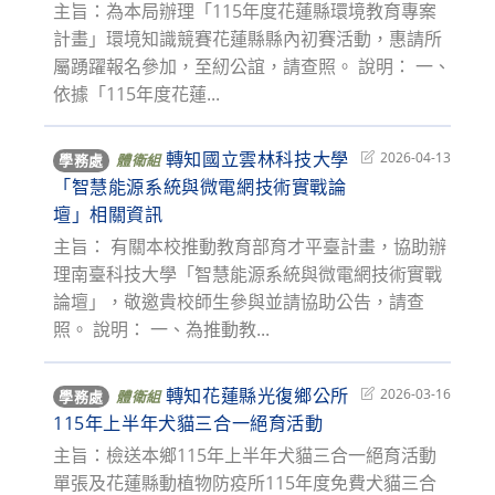
主旨：為本局辦理「115年度花蓮縣環境教育專案
計畫」環境知識競賽花蓮縣縣內初賽活動，惠請所
屬踴躍報名參加，至紉公誼，請查照。 說明： 一、
依據「115年度花蓮...
轉知國立雲林科技大學
Post
2026-04-13
學務處
體衛組
last
「智慧能源系統與微電網技術實戰論
modified:
壇」相關資訊
主旨： 有關本校推動教育部育才平臺計畫，協助辦
理南臺科技大學「智慧能源系統與微電網技術實戰
論壇」，敬邀貴校師生參與並請協助公告，請查
照。 說明： 一、為推動教...
轉知花蓮縣光復鄉公所
Post
2026-03-16
學務處
體衛組
last
115年上半年犬貓三合一絕育活動
modified:
主旨：檢送本鄉115年上半年犬貓三合一絕育活動
單張及花蓮縣動植物防疫所115年度免費犬貓三合