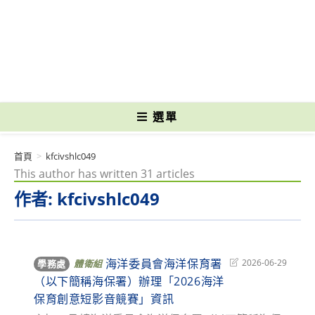
跳
轉
國立光復高級商工職業學校 National Kuangfu Commercial and Industrial
至
Vocational High School
主
要
內
容
選單
首頁
>
kfcivshlc049
This author has written 31 articles
作者:
kfcivshlc049
海洋委員會海洋保育署
Post
2026-06-29
學務處
體衛組
last
（以下簡稱海保署）辦理「2026海洋
modified:
保育創意短影音競賽」資訊