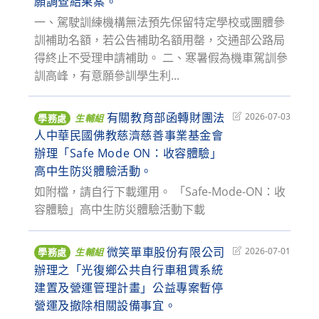
願調查結果案。
一、駕駛訓練機構無法預先保留特定學校或團體參
訓補助名額，若公告補助名額用罄，交通部公路局
得終止不受理申請補助。 二、寒暑假為機車駕訓參
訓高峰，有意願參訓學生利...
有關教育部函轉財團法
Post
2026-07-03
學務處
生輔組
last
人中華民國佛教慈濟慈善事業基金會
modified:
辦理「Safe Mode ON：收容體驗」
高中生防災體驗活動。
如附檔，請自行下載運用。 「Safe-Mode-ON：收
容體驗」高中生防災體驗活動下載
微笑單車股份有限公司
Post
2026-07-01
學務處
生輔組
last
辦理之「光復鄉公共自行車租賃系統
modified:
建置及營運管理計畫」公益專案暫停
營運及撤除相關設備事宜。