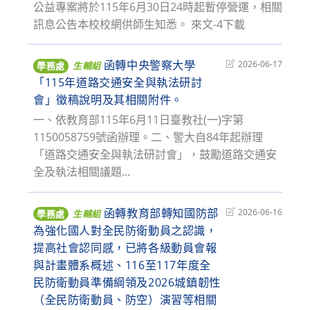
公益專案將於115年6月30日24時起暫停營運，相關
訊息公告本校校網供師生知悉。 來文-4下載
函轉中央警察大學
Post
2026-06-17
學務處
生輔組
last
「115年道路交通安全與執法研討
modified:
會」徵稿說明及其相關附件。
一、依教育部115年6月11日臺教社(一)字第
1150058759號函辦理。二、警大自84年起辦理
「道路交通安全與執法研討會」，鼓勵道路交通安
全及執法相關議題...
函轉教育部轉知國防部
Post
2026-06-16
學務處
生輔組
last
為強化國人對全民防衛動員之認識，
modified:
提高社會認同感，已將各級動員會報
與計畫體系概述、116至117年度全
民防衛動員準備綱領及2026城鎮韌性
（全民防衛動員、防空）演習等相關