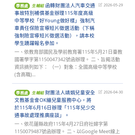
函轉財團法人汽車交通
Post
2026-05-29
學務處
生輔組
last
事故特別補償基金辦理115年度高級
modified:
中等學校「好Young做好樣」強制汽
車責任保險宣導短片徵選活動（下稱
強制險宣導短片徵選活動），請本校
學生踴躍報名參加。
一、依教育部國民及學前教育署115年5月21日臺教
國署學字第1150047342號函辦理。 二、旨揭活動
資訊摘列如下： （一）對象：全國高級中等學校
(含高職)...
財團法人靖娟兒童安全
Post
2026-04-30
學務處
生輔組
last
文教基金會OK繃兒童服務中心，將
modified:
於115年6月16日辦理「115年兒少交
通事故處理推廣座談」。
一、依花蓮縣政府115年4月27日府社婦字第
1150079487號函辦理。 二、以Google Meet線上