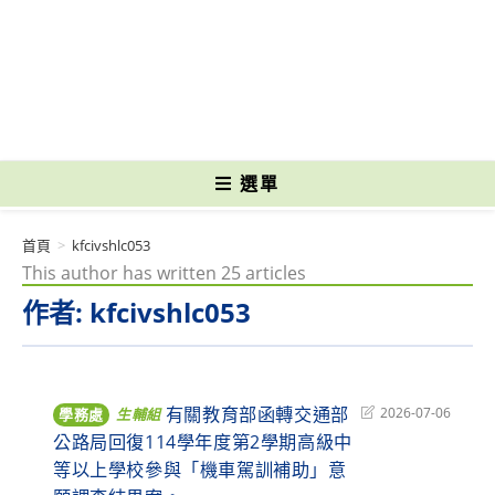
跳
轉
國立光復高級商工職業學校 National Kuangfu Commercial and Industrial
至
Vocational High School
主
要
內
容
選單
首頁
>
kfcivshlc053
This author has written 25 articles
作者:
kfcivshlc053
有關教育部函轉交通部
Post
2026-07-06
學務處
生輔組
last
公路局回復114學年度第2學期高級中
modified:
等以上學校參與「機車駕訓補助」意