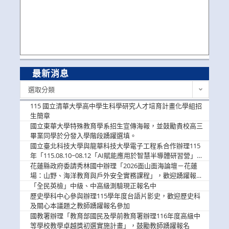
最新消息
最
選取分類
新
消
115 國立清華大學高中學生科學研究人才培育計畫化學組招
息
生簡章
國立東華大學特殊教育學系招生宣傳海報，並鼓勵貴校高三
畢業同學於分發入學階段踴躍選填。
國立臺北科技大學與龍華科技大學電子工程系合作辦理115
年「115.08.10~08.12「AI賦能應用於智慧半導體研習營」，
歡迎學生踴躍報名參加
花蓮縣政府委請秀林國中辦理「2026面山面海論壇－花蓮
場：山野、海洋教育與戶外安全實務課程」，歡迎踴躍報名
參加
「全民英檢」中級、中高級測驗現正報名中
歷史學科中心參與辦理115學年度台語片影史，歡迎歷史科
及關心本議題之教師踴躍報名參加
國教署辦理「教育部國民及學前教育署辦理116年度高級中
等學校教學卓越獎初選實施計畫」，鼓勵教師踴躍報名