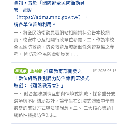
資訊，置於「國防部全民防衛動員
署」網站
（https://adma.mnd.gov.tw/），
請各單位善加利用。
一、將全民防衛動員署網站相關資料公告本校網
頁、校安中心及相關行政單位參閱。二、作為本校
全民國防教育、防災教育及城鎮韌性演習整備之參
考。 國防部全民防衛動員署」...
推廣教育部開發之
Post
2026-06-16
學務處
生輔組
last
「數位網路性別暴力防治案例沉浸式
modified:
遊戲：《鍵盤戰青春》」
一、 融合趣味劇情互動與情境式挑戰，採多重分支
選項與不同結局設計，讓學生在沉浸式體驗中學習
適當的應對方式與法律觀念。二、 三大核心議題1.
網路性騷擾防治2.未...