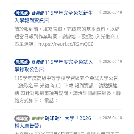
115學年完全免試新生
Post
2026-05-19
教務處
註冊組
last
入學報到資訊￼
modified:
請於報到前，填寫表單，完成您的基本資料，以縮
短當日報到作業時間，謝謝您，歡迎加入光復商工
表單連結：https://reurl.cc/R2mQ6Z
115學年度完全免試入
Post
2026-05-19
教務處
註冊組
last
學錄取公告￼
modified:
115學年度高級中等學校學習區完全免試入學公告
（錄取名單-光復商工）下載 報到資訊：請點選連
結 如針對報到事項有疑問，請洽註冊組陳組長。聯
絡方式如下： 電話：...
轉知輔仁大學「2026
Post
2026-04-10
輔導室
輔導室
last
輔大廣告營」
modified: