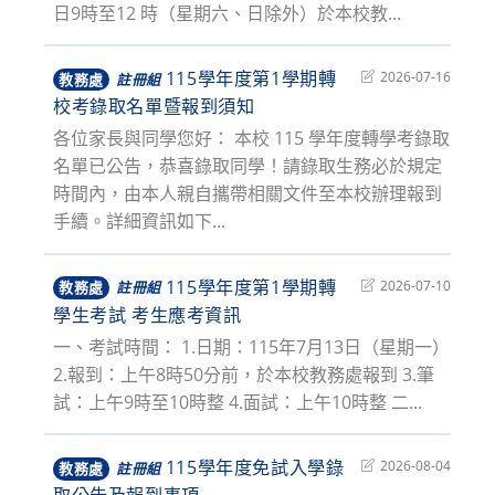
日9時至12 時（星期六、日除外）於本校教...
115學年度第1學期轉
Post
2026-07-16
教務處
註冊組
last
校考錄取名單暨報到須知
modified:
各位家長與同學您好： 本校 115 學年度轉學考錄取
名單已公告，恭喜錄取同學！請錄取生務必於規定
時間內，由本人親自攜帶相關文件至本校辦理報到
手續。詳細資訊如下...
115學年度第1學期轉
Post
2026-07-10
教務處
註冊組
last
學生考試 考生應考資訊
modified:
一、考試時間： 1.日期：115年7月13日（星期一）
2.報到：上午8時50分前，於本校教務處報到 3.筆
試：上午9時至10時整 4.面試：上午10時整 二...
115學年度免試入學錄
Post
2026-08-04
教務處
註冊組
last