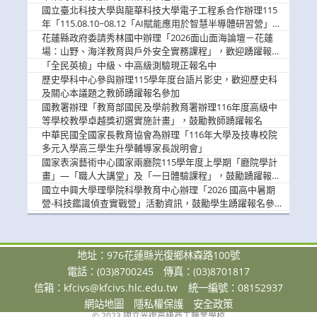
國立臺北科技大學與龍華科技大學電子工程系合作辦理115
年「115.08.10~08.12「AI賦能應用於智慧半導體研習營」，
歡迎學生踴躍報名參加
花蓮縣政府委請秀林國中辦理「2026面山面海論壇－花蓮
場：山野、海洋教育與戶外安全實務課程」，歡迎踴躍報名
參加
「全民英檢」中級、中高級測驗現正報名中
歷史學科中心參與辦理115學年度台語片影史，歡迎歷史科
及關心本議題之教師踴躍報名參加
國教署辦理「教育部國民及學前教育署辦理116年度高級中
等學校教學卓越獎初選實施計畫」，鼓勵教師踴躍報名
中華民國全國家長教育協會為辦理「116年大學及技專校院
多元入學高三學生升學輔導家長說明會」
國家表演藝術中心國家兩廳院115學年度上學期「廳院學計
畫」—「職人大講堂」及「一日體驗課程」，鼓勵踴躍報名
參與。
國立中興大學理學院科學教育中心辦理「2026 國高中暑期
營-科技鑑識偵查實戰營」活動資訊，鼓勵學生踴躍報名參
加。
地址：976花蓮縣光復鄉林森路100號
電話：(03)8700245
傳真：(03)8701817
信箱：
kfcivs@kfcivs.hlc.edu.tw
統一編號：08152937
網站地圖
隱私權保護
安全政策
© 2023 國立光復高級商工職業學校