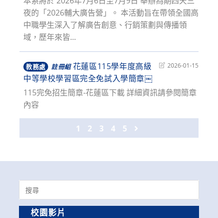
本系將於 2026年7月6日至7月9日 舉辦為期四天三
夜的「2026輔大廣告營」。 本活動旨在帶領全國高
中職學生深入了解廣告創意、行銷策劃與傳播領
域，歷年來皆...
花蓮區115學年度高級
Post
2026-01-15
教務處
註冊組
last
中等學校學習區完全免試入學簡章￼
modified:
115完免招生簡章-花蓮區下載 詳細資訊請參閱簡章
內容
1
2
3
4
5
Go to the next page
Search
for:
校園影片