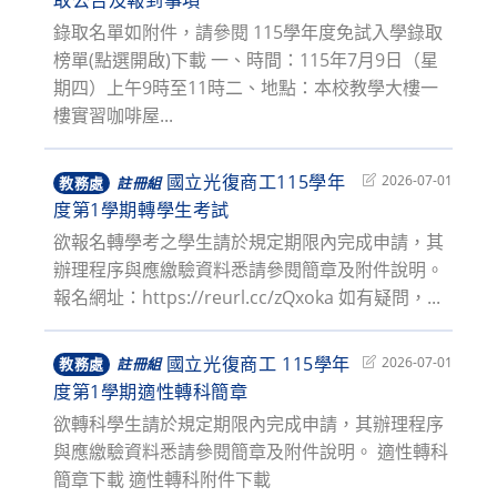
取公告及報到事項
modified:
錄取名單如附件，請參閱 115學年度免試入學錄取
榜單(點選開啟)下載 一、時間：115年7月9日（星
期四）上午9時至11時二、地點：本校教學大樓一
樓實習咖啡屋...
國立光復商工115學年
Post
2026-07-01
教務處
註冊組
last
度第1學期轉學生考試
modified:
欲報名轉學考之學生請於規定期限內完成申請，其
辦理程序與應繳驗資料悉請參閱簡章及附件說明。
報名網址：https://reurl.cc/zQxoka 如有疑問，...
國立光復商工 115學年
Post
2026-07-01
教務處
註冊組
last
度第1學期適性轉科簡章
modified:
欲轉科學生請於規定期限內完成申請，其辦理程序
與應繳驗資料悉請參閱簡章及附件說明。 適性轉科
簡章下載 適性轉科附件下載