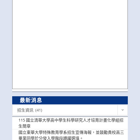
最新消息
最
招生資訊 (41)
新
消
115 國立清華大學高中學生科學研究人才培育計畫化學組招
息
生簡章
國立東華大學特殊教育學系招生宣傳海報，並鼓勵貴校高三
畢業同學於分發入學階段踴躍選填。