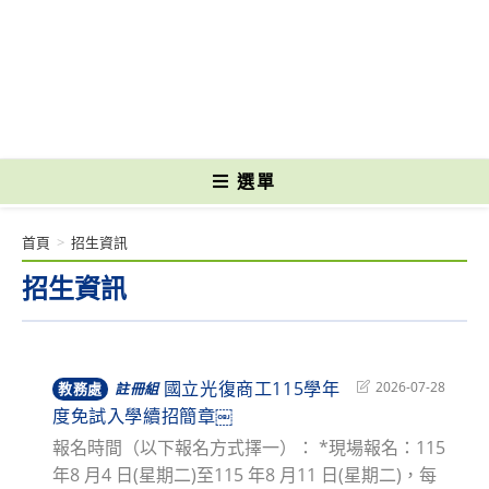
跳
轉
國立光復高級商工職業學校 National Kuangfu Commercial and Industrial
至
Vocational High School
主
要
內
容
選單
首頁
>
招生資訊
招生資訊
國立光復商工115學年
Post
2026-07-28
教務處
註冊組
last
度免試入學續招簡章￼
modified:
報名時間（以下報名方式擇一）： *現場報名：115
年8 月4 日(星期二)至115 年8 月11 日(星期二)，每