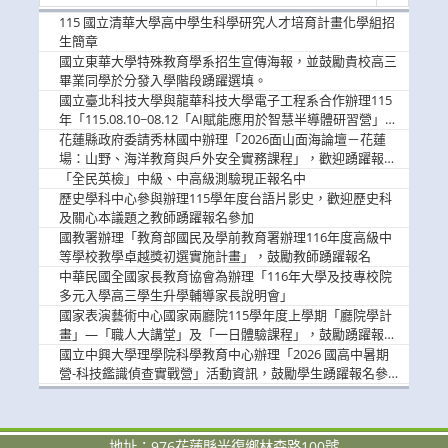
新
消
115 國立清華大學高中學生科學研究人才培育計畫化學組招
息
生簡章
國立東華大學特殊教育學系招生宣傳海報，並鼓勵貴校高三
畢業同學於分發入學階段踴躍選填。
國立臺北科技大學與龍華科技大學電子工程系合作辦理115
年「115.08.10~08.12「AI賦能應用於智慧半導體研習營」，
歡迎學生踴躍報名參加
花蓮縣政府委請秀林國中辦理「2026面山面海論壇－花蓮
場：山野、海洋教育與戶外安全實務課程」，歡迎踴躍報名
參加
「全民英檢」中級、中高級測驗現正報名中
歷史學科中心參與辦理115學年度台語片影史，歡迎歷史科
及關心本議題之教師踴躍報名參加
國教署辦理「教育部國民及學前教育署辦理116年度高級中
等學校教學卓越獎初選實施計畫」，鼓勵教師踴躍報名
中華民國全國家長教育協會為辦理「116年大學及技專校院
多元入學高三學生升學輔導家長說明會」
國家表演藝術中心國家兩廳院115學年度上學期「廳院學計
畫」—「職人大講堂」及「一日體驗課程」，鼓勵踴躍報名
參與。
國立中興大學理學院科學教育中心辦理「2026 國高中暑期
營-科技鑑識偵查實戰營」活動資訊，鼓勵學生踴躍報名參
加。
地址：976花蓮縣光復鄉林森路100號