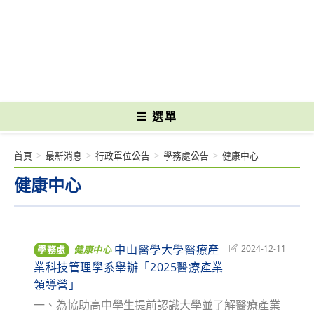
跳
轉
國立光復高級商工職業學校 National Kuangfu Commercial and Industrial
至
Vocational High School
主
要
內
容
選單
首頁
>
最新消息
>
行政單位公告
>
學務處公告
>
健康中心
健康中心
中山醫學大學醫療產
Post
2024-12-11
學務處
健康中心
last
業科技管理學系舉辦「2025醫療產業
modified:
領導營」
一、為協助高中學生提前認識大學並了解醫療產業