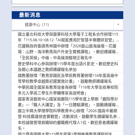
最新消息
最
健康中心 (11)
新
消
國立臺北科技大學與龍華科技大學電子工程系合作辦理115
息
年「115.08.10~08.12「AI賦能應用於智慧半導體研習營」，
歡迎學生踴躍報名參加
花蓮縣政府委請秀林國中辦理「2026面山面海論壇－花蓮
場：山野、海洋教育與戶外安全實務課程」，歡迎踴躍報名
參加
「全民英檢」中級、中高級測驗現正報名中
歷史學科中心參與辦理115學年度台語片影史，歡迎歷史科
及關心本議題之教師踴躍報名參加
國教署辦理「教育部國民及學前教育署辦理116年度高級中
等學校教學卓越獎初選實施計畫」，鼓勵教師踴躍報名
中華民國全國家長教育協會為辦理「116年大學及技專校院
多元入學高三學生升學輔導家長說明會」
國家表演藝術中心國家兩廳院115學年度上學期「廳院學計
畫」—「職人大講堂」及「一日體驗課程」，鼓勵踴躍報名
參與。
國立中興大學理學院科學教育中心辦理「2026 國高中暑期
營-科技鑑識偵查實戰營」活動資訊，鼓勵學生踴躍報名參
加。
本校誠徵管理員職缺約僱職務代理人1位，歡迎意者踴躍報
名。
國立暨南國際大學115學年度第1學期推廣教育課程招生