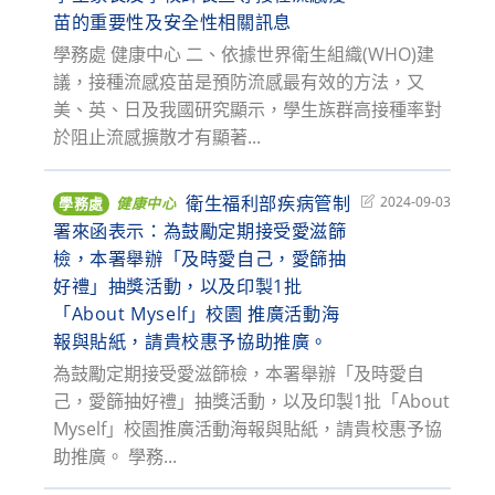
苗的重要性及安全性相關訊息
學務處 健康中心 二、依據世界衛生組織(WHO)建
議，接種流感疫苗是預防流感最有效的方法，又
美、英、日及我國研究顯示，學生族群高接種率對
於阻止流感擴散才有顯著...
衛生福利部疾病管制
Post
2024-09-03
學務處
健康中心
last
署來函表示：為鼓勵定期接受愛滋篩
modified:
檢，本署舉辦「及時愛自己，愛篩抽
好禮」抽獎活動，以及印製1批
「About Myself」校園 推廣活動海
報與貼紙，請貴校惠予協助推廣。
為鼓勵定期接受愛滋篩檢，本署舉辦「及時愛自
己，愛篩抽好禮」抽獎活動，以及印製1批「About
Myself」校園推廣活動海報與貼紙，請貴校惠予協
助推廣。 學務...