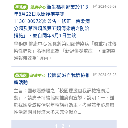
衛生福利部業於113
Post
2024-09-03
學務處
健康中心
last
年8月22日以衛授疾字第
modified:
1130100972號 公告，修正「傳染病
分類及第四類與第五類傳染病之防治
措施」，並自同年9月1日生效
學務處 健康中心 案係將第四類傳染病「嚴重特殊傳
染性肺炎」名稱修正為 「新冠併發重症」，並調整
通報時效為1週內。
校園愛滋自我篩檢推
Post
2024-03-28
學務處
健康中心
last
廣活動
modified:
主旨：國教署辦理之「校園愛滋自我篩檢推廣活
動」，請惠予持續協助推廣與宣導。說明：一、鑑
於我國愛滋疫情以年輕族群為主，考量該年齡層屬
性活躍期且經濟大多未完全獨立...
1
2
Go to the next page