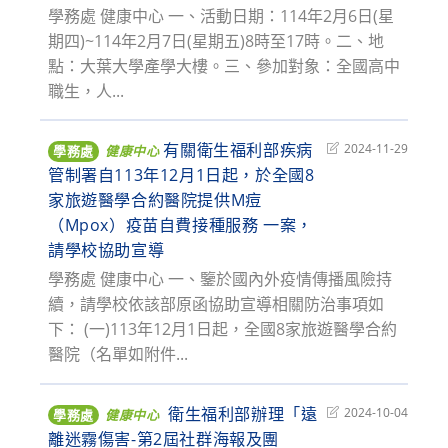
學務處 健康中心 一、活動日期：114年2月6日(星
期四)~114年2月7日(星期五)8時至17時。二、地
點：大葉大學產學大樓。三、參加對象：全國高中
職生，人...
有關衛生福利部疾病
Post
2024-11-29
學務處
健康中心
last
管制署自113年12月1日起，於全國8
modified:
家旅遊醫學合約醫院提供M痘
（Mpox）疫苗自費接種服務 一案，
請學校協助宣導
學務處 健康中心 一、鑒於國內外疫情傳播風險持
續，請學校依該部原函協助宣導相關防治事項如
下： (一)113年12月1日起，全國8家旅遊醫學合約
醫院（名單如附件...
衛生福利部辦理「遠
Post
2024-10-04
學務處
健康中心
last
離迷霧傷害-第2屆社群海報及團