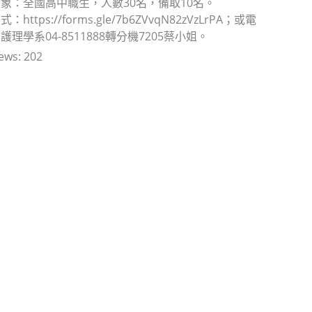
象：全國高中職生，人數30名，備取10名。
ttps://forms.gle/7b6ZVvqN82zVzLrPA；或電
理學系04-8511888轉分機7205蔡小姐。
ews:
202