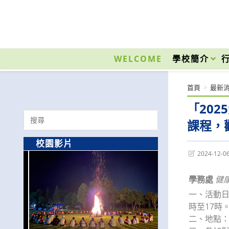
跳
轉
至
國立光復高級商工職業學校 National Kuangfu Commercial and Industrial Vocati
主
要
WELCOME
學校簡介
內
容
首頁
>
最新
「20
Search
課程，
for:
校園影片
Post
2024-12-0
last
modified:
學務處
健
一、活動日期
時至17時
二、地點