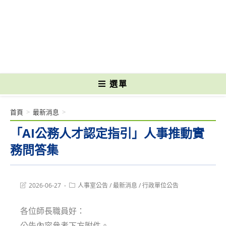
跳
轉
國立光復高級商工職業學校 National Kuangfu Commercial and Industrial
至
Vocational High School
主
要
內
容
選單
首頁
>
最新消息
>
「AI公務人才認定指引」人事推動實
務問答集
Post
Post
2026-06-27
人事室公告
/
最新消息
/
行政單位公告
last
category:
modified:
各位師長職員好：
公告內容參考下方附件。