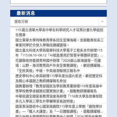
最新消息
最
選取分類
新
消
115 國立清華大學高中學生科學研究人才培育計畫化學組招
息
生簡章
國立東華大學特殊教育學系招生宣傳海報，並鼓勵貴校高三
畢業同學於分發入學階段踴躍選填。
國立臺北科技大學與龍華科技大學電子工程系合作辦理115
年「115.08.10~08.12「AI賦能應用於智慧半導體研習營」，
歡迎學生踴躍報名參加
花蓮縣政府委請秀林國中辦理「2026面山面海論壇－花蓮
場：山野、海洋教育與戶外安全實務課程」，歡迎踴躍報名
參加
「全民英檢」中級、中高級測驗現正報名中
歷史學科中心參與辦理115學年度台語片影史，歡迎歷史科
及關心本議題之教師踴躍報名參加
國教署辦理「教育部國民及學前教育署辦理116年度高級中
等學校教學卓越獎初選實施計畫」，鼓勵教師踴躍報名
中華民國全國家長教育協會為辦理「116年大學及技專校院
多元入學高三學生升學輔導家長說明會」
國家表演藝術中心國家兩廳院115學年度上學期「廳院學計
畫」—「職人大講堂」及「一日體驗課程」，鼓勵踴躍報名
參與。
國立中興大學理學院科學教育中心辦理「2026 國高中暑期