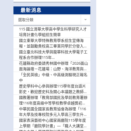
最新消息
最
選取分類
新
消
115 國立清華大學高中學生科學研究人才
息
培育計畫化學組招生簡章
國立東華大學特殊教育學系招生宣傳海
報，並鼓勵貴校高三畢業同學於分發入學
階段踴躍選填。
國立臺北科技大學與龍華科技大學電子工
程系合作辦理115年
「115.08.10~08.12「AI賦能應用於智慧半
花蓮縣政府委請秀林國中辦理「2026面山
導體研習營」，歡迎學生踴躍報名參加
面海論壇－花蓮場：山野、海洋教育與戶
外安全實務課程」，歡迎踴躍報名參加
「全民英檢」中級、中高級測驗現正報名
中
歷史學科中心參與辦理115學年度台語片
影史，歡迎歷史科及關心本議題之教師踴
躍報名參加
國教署辦理「教育部國民及學前教育署辦
理116年度高級中等學校教學卓越獎初選
實施計畫」，鼓勵教師踴躍報名
中華民國全國家長教育協會為辦理「116
年大學及技專校院多元入學高三學生升學
輔導家長說明會」
國家表演藝術中心國家兩廳院115學年度
上學期「廳院學計畫」—「職人大講堂」