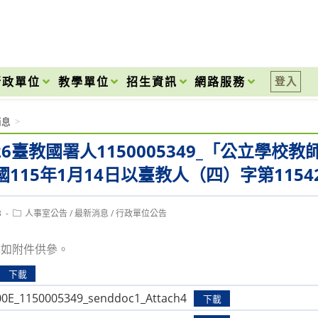
onal High School
行政單位
教學單位
招生資訊
網路服務
登入
消息
>
126臺教國署人1150005349_「公立
115年1月14日以臺教人（四）字第1154
Post
3
人事室公告
/
最新消息
/
行政單位公告
category:
詳如附件供參。
下載
0E_1150005349_senddoc1_Attach4
下載