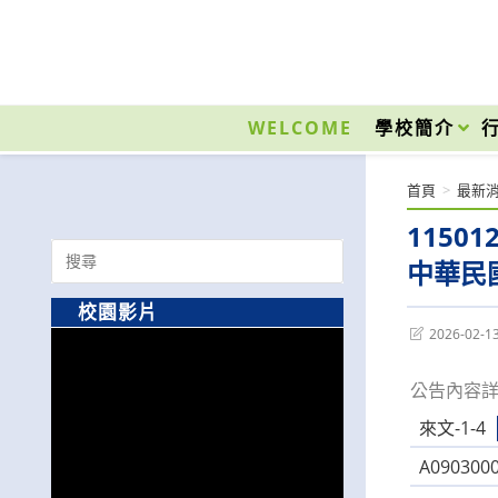
跳
轉
至
國立光復高級商工職業學校 National Kuangfu Commercial and Industrial Vocati
主
要
WELCOME
學校簡介
內
容
首頁
>
最新
1150
Search
中華民國
for:
校園影片
Post
2026-02-1
last
modified:
公告內容
來文-1-4
A0903000