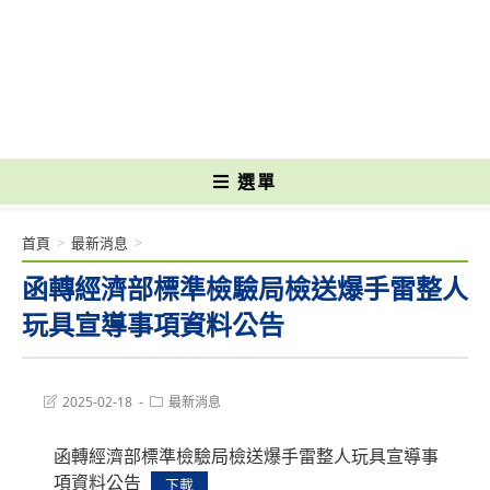
跳
轉
國立光復高級商工職業學校 National Kuangfu Commercial and Industrial
至
Vocational High School
主
要
內
容
選單
首頁
>
最新消息
>
函轉經濟部標準檢驗局檢送爆手雷整人
玩具宣導事項資料公告
Post
Post
2025-02-18
最新消息
last
category:
modified:
函轉經濟部標準檢驗局檢送爆手雷整人玩具宣導事
項資料公告
下載