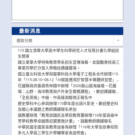
最新消息
最
選取分類
新
消
115 國立清華大學高中學生科學研究人才培育計畫化學組招
息
生簡章
國立東華大學特殊教育學系招生宣傳海報，並鼓勵貴校高三
畢業同學於分發入學階段踴躍選填。
國立臺北科技大學與龍華科技大學電子工程系合作辦理115
年「115.08.10~08.12「AI賦能應用於智慧半導體研習營」，
歡迎學生踴躍報名參加
花蓮縣政府委請秀林國中辦理「2026面山面海論壇－花蓮
場：山野、海洋教育與戶外安全實務課程」，歡迎踴躍報名
參加
「全民英檢」中級、中高級測驗現正報名中
歷史學科中心參與辦理115學年度台語片影史，歡迎歷史科
及關心本議題之教師踴躍報名參加
國教署辦理「教育部國民及學前教育署辦理116年度高級中
等學校教學卓越獎初選實施計畫」，鼓勵教師踴躍報名
中華民國全國家長教育協會為辦理「116年大學及技專校院
多元入學高三學生升學輔導家長說明會」