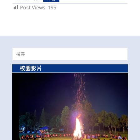
Post Views:
195
Search
for:
校園影片