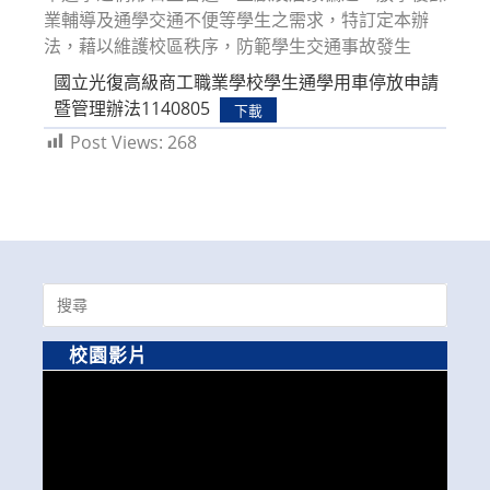
業輔導及通學交通不便等學生之需求，特訂定本辦
法，藉以維護校區秩序，防範學生交通事故發生
國立光復高級商工職業學校學生通學用車停放申請
暨管理辦法1140805
下載
Post Views:
268
Search
for:
校園影片