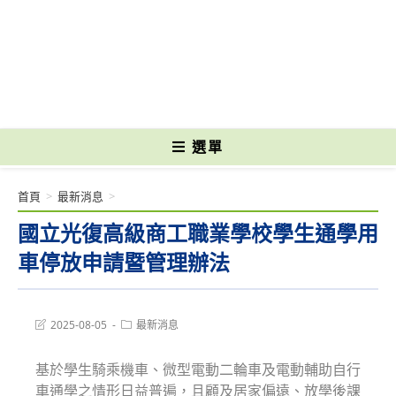
跳
轉
國立光復高級商工職業學校 National Kuangfu Commercial and Industrial
至
Vocational High School
主
要
內
容
選單
首頁
>
最新消息
>
國立光復高級商工職業學校學生通學用
車停放申請暨管理辦法
Post
Post
2025-08-05
最新消息
last
category:
modified:
基於學生騎乘機車、微型電動二輪車及電動輔助自行
車通學之情形日益普遍，且顧及居家偏遠、放學後課