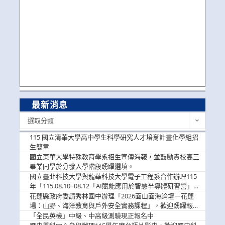
最新消息
最
選取分類
新
消
115 國立清華大學高中學生科學研究人才培育計畫化學組招
息
生簡章
國立東華大學特殊教育學系招生宣傳海報，並鼓勵貴校高三
畢業同學於分發入學階段踴躍選填。
國立臺北科技大學與龍華科技大學電子工程系合作辦理115
年「115.08.10~08.12「AI賦能應用於智慧半導體研習營」，
歡迎學生踴躍報名參加
花蓮縣政府委請秀林國中辦理「2026面山面海論壇－花蓮
場：山野、海洋教育與戶外安全實務課程」，歡迎踴躍報名
參加
「全民英檢」中級、中高級測驗現正報名中