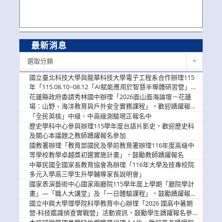
最新消息
最
選取分類
新
消
國立臺北科技大學與龍華科技大學電子工程系合作辦理115
息
年「115.08.10~08.12「AI賦能應用於智慧半導體研習營」，
歡迎學生踴躍報名參加
花蓮縣政府委請秀林國中辦理「2026面山面海論壇－花蓮
場：山野、海洋教育與戶外安全實務課程」，歡迎踴躍報名
參加
「全民英檢」中級、中高級測驗現正報名中
歷史學科中心參與辦理115學年度台語片影史，歡迎歷史科
及關心本議題之教師踴躍報名參加
國教署辦理「教育部國民及學前教育署辦理116年度高級中
等學校教學卓越獎初選實施計畫」，鼓勵教師踴躍報名
中華民國全國家長教育協會為辦理「116年大學及技專校院
多元入學高三學生升學輔導家長說明會」
國家表演藝術中心國家兩廳院115學年度上學期「廳院學計
畫」—「職人大講堂」及「一日體驗課程」，鼓勵踴躍報名
參與。
國立中興大學理學院科學教育中心辦理「2026 國高中暑期
營-科技鑑識偵查實戰營」活動資訊，鼓勵學生踴躍報名參
加。