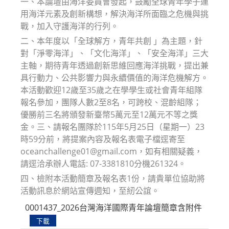
一、本論壇由海洋委員會發起，鼓勵全球青年學子運
用海洋元素及創新構想，解決海洋所面臨之危機與挑
戰，加入守護海洋的行列。
二、本年度以「全球解方，青年共創 」為主題，針
對「淨零海洋」、「文化海洋」、「安全海洋」三大
主軸，期待青年透過創新思維回應海洋挑戰，提出兼
具行動力、公共影響力與永續價值的海洋危機解方。
本活動歡迎12歲至35歲之在學學生或社會青年組隊
報名參加，團隊人數2至8名，可跨校、混齡組隊；
優勝前三名將頒發新臺幣5萬元至12萬元不等之獎
金。三、請報名團隊於115年5月25日（星期一）23
時59分前，將提案內容及報名表電子檔逕寄至
oceanchallenge01@gmail.com，如有相關疑義，
請逕洽承辦人電話: 07-3381810分機261324。
四、檢附本活動簡章及報名表1份，請貴單位協助將
活動訊息於網站宣傳週知，至紉公誼。
0001437_2026台灣海洋國際青年論壇簡章含附件
下載