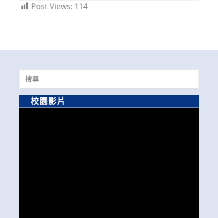
Post Views:
114
Search
for:
校園影片