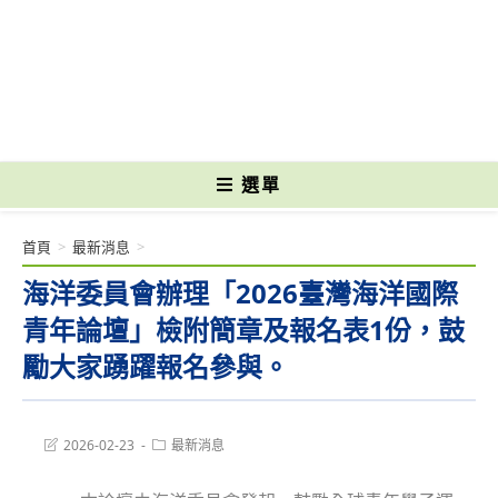
跳
轉
國立光復高級商工職業學校 National Kuangfu Commercial and Industrial
至
Vocational High School
主
要
內
容
選單
首頁
>
最新消息
>
海洋委員會辦理「2026臺灣海洋國際
青年論壇」檢附簡章及報名表1份，鼓
勵大家踴躍報名參與。
Post
Post
2026-02-23
最新消息
last
category:
modified: