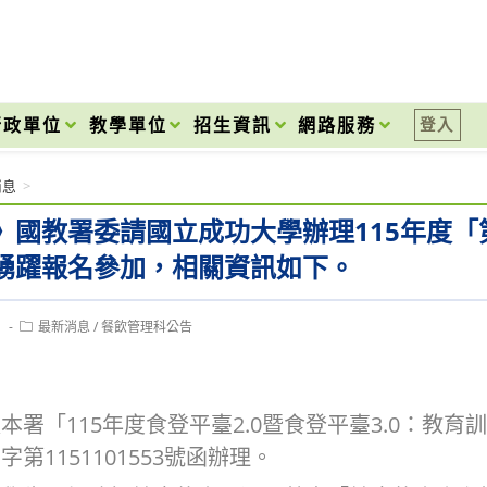
onal High School
行政單位
教學單位
招生資訊
網路服務
登入
消息
>
》國教署委請國立成功大學辦理115年度「
踴躍報名參加，相關資訊如下。
Post
1
最新消息
/
餐飲管理科公告
category:
本署「115年度食登平臺2.0暨食登平臺3.0：教育
第1151101553號函辦理。