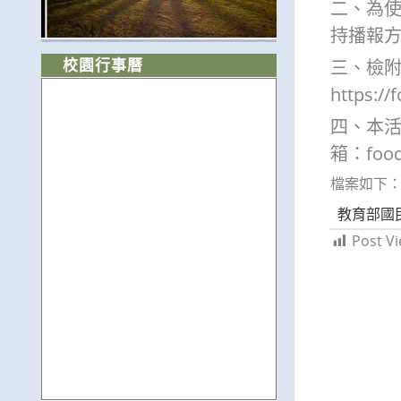
二、為
持播報
校園行事曆
三、檢附
https://
四、本活
箱：food.
檔案如下
教育部國
Post Vi