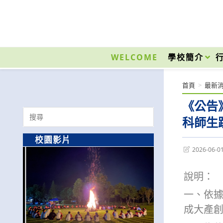
跳
轉
至
國立光復高級商工職業學校 National Kuangfu Commercial and Industrial Vocati
主
要
WELCOME
學校簡介
內
容
首頁
>
最新
《公告
Search
科師生
for:
校園影片
Post
2026-06-0
last
modified:
說明：
一、依據
成大產創字