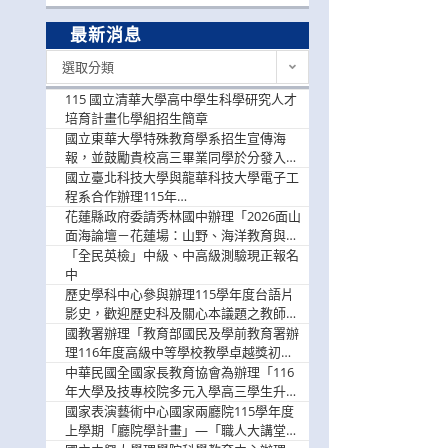
最新消息
最
選取分類
新
消
115 國立清華大學高中學生科學研究人才
息
培育計畫化學組招生簡章
國立東華大學特殊教育學系招生宣傳海
報，並鼓勵貴校高三畢業同學於分發入學
階段踴躍選填。
國立臺北科技大學與龍華科技大學電子工
程系合作辦理115年
「115.08.10~08.12「AI賦能應用於智慧半
花蓮縣政府委請秀林國中辦理「2026面山
導體研習營」，歡迎學生踴躍報名參加
面海論壇－花蓮場：山野、海洋教育與戶
外安全實務課程」，歡迎踴躍報名參加
「全民英檢」中級、中高級測驗現正報名
中
歷史學科中心參與辦理115學年度台語片
影史，歡迎歷史科及關心本議題之教師踴
躍報名參加
國教署辦理「教育部國民及學前教育署辦
理116年度高級中等學校教學卓越獎初選
實施計畫」，鼓勵教師踴躍報名
中華民國全國家長教育協會為辦理「116
年大學及技專校院多元入學高三學生升學
輔導家長說明會」
國家表演藝術中心國家兩廳院115學年度
上學期「廳院學計畫」—「職人大講堂」