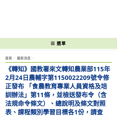
跳
轉
國立光復高級商工職業學校 National Kuangfu Commercial and Industrial
至
Vocational High School
主
要
內
容
選單
首頁
>
最新消息
>
《轉知》國教署來文轉知農業部115年
2月24日農輔字第1150022209號令修
正發布 「食農教育專業人員資格及培
訓辦法」第11條，並檢送發布令（含
法規命令條文）、總說明及條文對照
表、課程類別學習目標各1份，請查