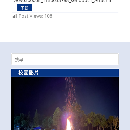
A09030000E_1150033788_senddoc1_Attach5
下載
Post Views:
108
Search
for:
校園影片