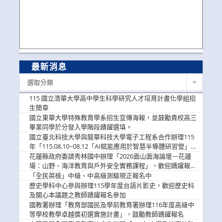
最新消息
最
選取分類
新
消
115 國立清華大學高中學生科學研究人才培育計畫化學組招
息
生簡章
國立東華大學特殊教育學系招生宣傳海報，並鼓勵貴校高三
畢業同學於分發入學階段踴躍選填。
國立臺北科技大學與龍華科技大學電子工程系合作辦理115
年「115.08.10~08.12「AI賦能應用於智慧半導體研習營」，
歡迎學生踴躍報名參加
花蓮縣政府委請秀林國中辦理「2026面山面海論壇－花蓮
場：山野、海洋教育與戶外安全實務課程」，歡迎踴躍報名
參加
「全民英檢」中級、中高級測驗現正報名中
歷史學科中心參與辦理115學年度台語片影史，歡迎歷史科
及關心本議題之教師踴躍報名參加
國教署辦理「教育部國民及學前教育署辦理116年度高級中
等學校教學卓越獎初選實施計畫」，鼓勵教師踴躍報名