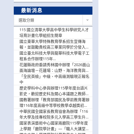
最新消息
最
選取分類
新
消
115 國立清華大學高中學生科學研究人才
息
培育計畫化學組招生簡章
國立東華大學特殊教育學系招生宣傳海
報，並鼓勵貴校高三畢業同學於分發入學
階段踴躍選填。
國立臺北科技大學與龍華科技大學電子工
程系合作辦理115年
「115.08.10~08.12「AI賦能應用於智慧半
花蓮縣政府委請秀林國中辦理「2026面山
導體研習營」，歡迎學生踴躍報名參加
面海論壇－花蓮場：山野、海洋教育與戶
外安全實務課程」，歡迎踴躍報名參加
「全民英檢」中級、中高級測驗現正報名
中
歷史學科中心參與辦理115學年度台語片
影史，歡迎歷史科及關心本議題之教師踴
躍報名參加
國教署辦理「教育部國民及學前教育署辦
理116年度高級中等學校教學卓越獎初選
實施計畫」，鼓勵教師踴躍報名
中華民國全國家長教育協會為辦理「116
年大學及技專校院多元入學高三學生升學
輔導家長說明會」
國家表演藝術中心國家兩廳院115學年度
上學期「廳院學計畫」—「職人大講堂」