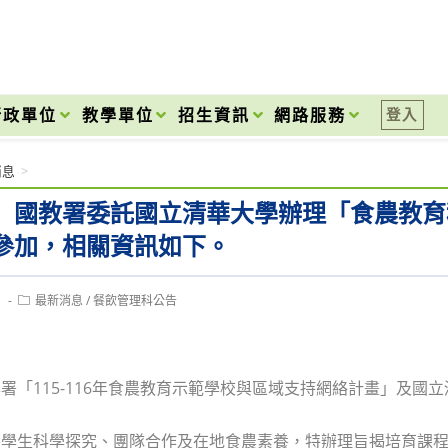
onal High School
行政單位
教學單位
招生資訊
網路服務
登入
消息
>
】國教署委託國立清華大學辦理「食農教育
參加，相關資訊如下。
Post
1
最新消息
/
餐飲管理科公告
category:
署「115-116年食農教育示範學校與區域支持網絡計畫」及國立清華
養學生科學探究、團隊合作及在地食農素養，特辦理旨揭培育課