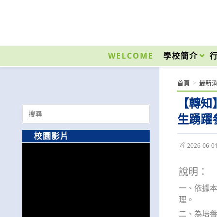
跳
轉
至
國立光復高級商工職業學校 National Kuangfu Commercial and Industrial Vocati
主
要
WELCOME
學校簡介
內
容
首頁
>
最新
【轉知
Search
生踴躍
for:
校園影片
Post
2026-06-0
last
modified:
說明：
一、依據本
理。
二、為培