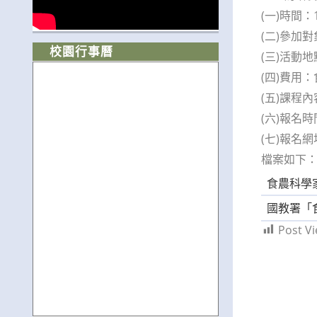
(一)時間：
(二)參加
校園行事曆
(三)活動
(四)費用
(五)課程
(六)報名
(七)報名網址：
檔案如下
食農科學
國教署「
Post Vi