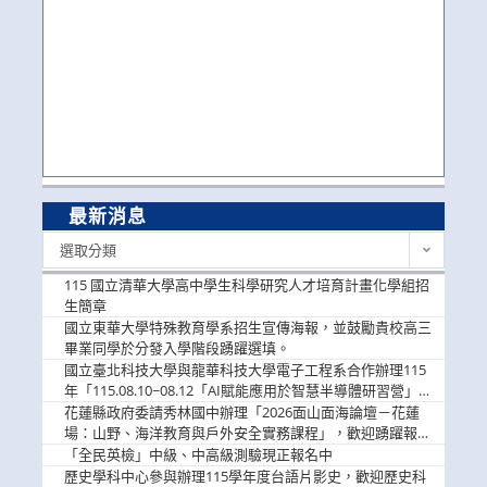
最新消息
最
選取分類
新
消
115 國立清華大學高中學生科學研究人才培育計畫化學組招
息
生簡章
國立東華大學特殊教育學系招生宣傳海報，並鼓勵貴校高三
畢業同學於分發入學階段踴躍選填。
國立臺北科技大學與龍華科技大學電子工程系合作辦理115
年「115.08.10~08.12「AI賦能應用於智慧半導體研習營」，
歡迎學生踴躍報名參加
花蓮縣政府委請秀林國中辦理「2026面山面海論壇－花蓮
場：山野、海洋教育與戶外安全實務課程」，歡迎踴躍報名
參加
「全民英檢」中級、中高級測驗現正報名中
歷史學科中心參與辦理115學年度台語片影史，歡迎歷史科