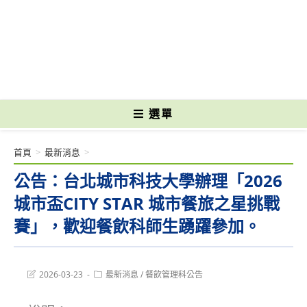
跳
轉
國立光復高級商工職業學校 National Kuangfu Commercial and Industrial
至
Vocational High School
主
要
內
容
選單
首頁
>
最新消息
>
公告：台北城市科技大學辦理「2026
城市盃CITY STAR 城市餐旅之星挑戰
賽」，歡迎餐飲科師生踴躍參加。
Post
Post
2026-03-23
最新消息
/
餐飲管理科公告
last
category:
modified: