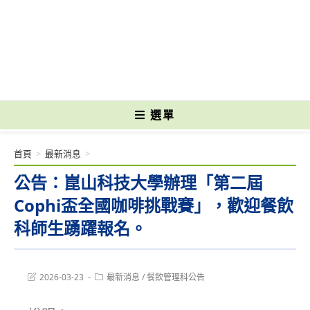
跳
轉
國立光復高級商工職業學校 National Kuangfu Commercial and Industrial
至
Vocational High School
主
要
內
容
選單
首頁
>
最新消息
>
公告：崑山科技大學辦理「第二屆
Cophi盃全國咖啡挑戰賽」，歡迎餐飲
科師生踴躍報名。
Post
Post
2026-03-23
最新消息
/
餐飲管理科公告
last
category:
modified: