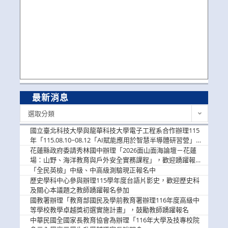
最新消息
最
選取分類
新
消
國立臺北科技大學與龍華科技大學電子工程系合作辦理115
息
年「115.08.10~08.12「AI賦能應用於智慧半導體研習營」，
歡迎學生踴躍報名參加
花蓮縣政府委請秀林國中辦理「2026面山面海論壇－花蓮
場：山野、海洋教育與戶外安全實務課程」，歡迎踴躍報名
參加
「全民英檢」中級、中高級測驗現正報名中
歷史學科中心參與辦理115學年度台語片影史，歡迎歷史科
及關心本議題之教師踴躍報名參加
國教署辦理「教育部國民及學前教育署辦理116年度高級中
等學校教學卓越獎初選實施計畫」，鼓勵教師踴躍報名
中華民國全國家長教育協會為辦理「116年大學及技專校院