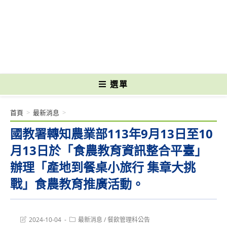
跳
轉
國立光復高級商工職業學校 National Kuangfu Commercial and Industrial
至
Vocational High School
主
要
內
容
選單
首頁
>
最新消息
>
國教署轉知農業部113年9月13日至10
月13日於「食農教育資訊整合平臺」
辦理「產地到餐桌小旅行 集章大挑
戰」食農教育推廣活動。
Post
Post
2024-10-04
最新消息
/
餐飲管理科公告
last
category: