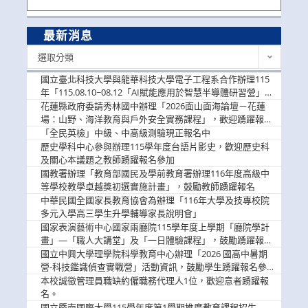
最新消息
最
選取分類
新
消
國立臺北科技大學與龍華科技大學電子工程系合作辦理115
息
年「115.08.10~08.12「AI賦能應用於智慧半導體研習營」，
歡迎學生踴躍報名參加
花蓮縣政府委請秀林國中辦理「2026面山面海論壇－花蓮
場：山野、海洋教育與戶外安全實務課程」，歡迎踴躍報名
參加
「全民英檢」中級、中高級測驗現正報名中
歷史學科中心參與辦理115學年度台語片影史，歡迎歷史科
及關心本議題之教師踴躍報名參加
國教署辦理「教育部國民及學前教育署辦理116年度高級中
等學校教學卓越獎初選實施計畫」，鼓勵教師踴躍報名
中華民國全國家長教育協會為辦理「116年大學及技專校院
多元入學高三學生升學輔導家長說明會」
國家表演藝術中心國家兩廳院115學年度上學期「廳院學計
畫」—「職人大講堂」及「一日體驗課程」，鼓勵踴躍報名
參與。
國立中興大學理學院科學教育中心辦理「2026 國高中暑期
營-科技鑑識偵查實戰營」活動資訊，鼓勵學生踴躍報名參
加。
本校誠徵管理員職缺約僱職務代理人1位，歡迎意者踴躍報
名。
國立暨南國際大學115學年度第1學期推廣教育課程招生