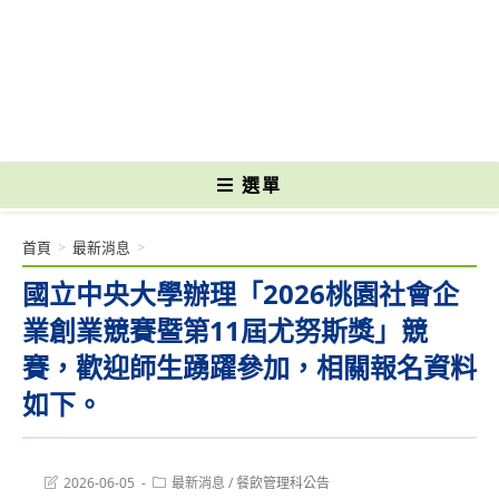
跳
轉
國立光復高級商工職業學校 National Kuangfu Commercial and Industrial
至
Vocational High School
主
要
內
容
選單
首頁
>
最新消息
>
國立中央大學辦理「2026桃園社會企
業創業競賽暨第11屆尤努斯獎」競
賽，歡迎師生踴躍參加，相關報名資料
如下。
Post
Post
2026-06-05
最新消息
/
餐飲管理科公告
last
category: