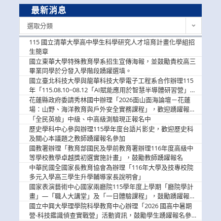
最新消息
最
選取分類
新
消
115 國立清華大學高中學生科學研究人才培育計畫化學組招
息
生簡章
國立東華大學特殊教育學系招生宣傳海報，並鼓勵貴校高三
畢業同學於分發入學階段踴躍選填。
國立臺北科技大學與龍華科技大學電子工程系合作辦理115
年「115.08.10~08.12「AI賦能應用於智慧半導體研習營」，
歡迎學生踴躍報名參加
花蓮縣政府委請秀林國中辦理「2026面山面海論壇－花蓮
場：山野、海洋教育與戶外安全實務課程」，歡迎踴躍報名
參加
「全民英檢」中級、中高級測驗現正報名中
歷史學科中心參與辦理115學年度台語片影史，歡迎歷史科
及關心本議題之教師踴躍報名參加
國教署辦理「教育部國民及學前教育署辦理116年度高級中
等學校教學卓越獎初選實施計畫」，鼓勵教師踴躍報名
中華民國全國家長教育協會為辦理「116年大學及技專校院
多元入學高三學生升學輔導家長說明會」
國家表演藝術中心國家兩廳院115學年度上學期「廳院學計
畫」—「職人大講堂」及「一日體驗課程」，鼓勵踴躍報名
參與。
國立中興大學理學院科學教育中心辦理「2026 國高中暑期
營-科技鑑識偵查實戰營」活動資訊，鼓勵學生踴躍報名參