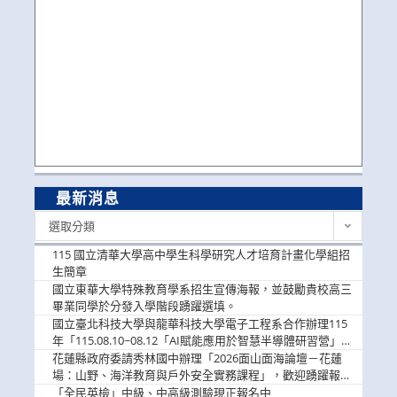
最新消息
最
選取分類
新
消
115 國立清華大學高中學生科學研究人才培育計畫化學組招
息
生簡章
國立東華大學特殊教育學系招生宣傳海報，並鼓勵貴校高三
畢業同學於分發入學階段踴躍選填。
國立臺北科技大學與龍華科技大學電子工程系合作辦理115
年「115.08.10~08.12「AI賦能應用於智慧半導體研習營」，
歡迎學生踴躍報名參加
花蓮縣政府委請秀林國中辦理「2026面山面海論壇－花蓮
場：山野、海洋教育與戶外安全實務課程」，歡迎踴躍報名
參加
「全民英檢」中級、中高級測驗現正報名中