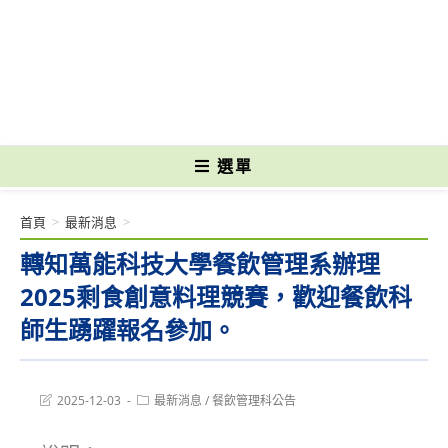
跳
轉
國立光復高級商工職業學校 National Kuangfu Commercial and Industrial
至
Vocational High School
主
要
內
容
選單
首頁
>
最新消息
>
轉知萬能科技大學餐飲管理系辦理
2025剩食創意料理競賽，歡迎餐飲科
師生踴躍報名參加。
Post
Post
2025-12-03
最新消息
/
餐飲管理科公告
last
category:
modified: