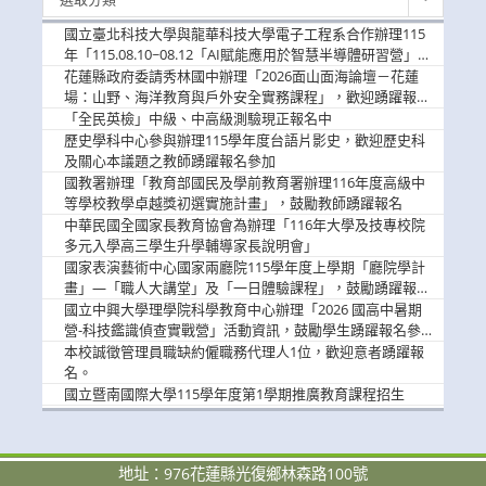
新
消
國立臺北科技大學與龍華科技大學電子工程系合作辦理115
息
年「115.08.10~08.12「AI賦能應用於智慧半導體研習營」，
歡迎學生踴躍報名參加
花蓮縣政府委請秀林國中辦理「2026面山面海論壇－花蓮
場：山野、海洋教育與戶外安全實務課程」，歡迎踴躍報名
參加
「全民英檢」中級、中高級測驗現正報名中
歷史學科中心參與辦理115學年度台語片影史，歡迎歷史科
及關心本議題之教師踴躍報名參加
國教署辦理「教育部國民及學前教育署辦理116年度高級中
等學校教學卓越獎初選實施計畫」，鼓勵教師踴躍報名
中華民國全國家長教育協會為辦理「116年大學及技專校院
多元入學高三學生升學輔導家長說明會」
國家表演藝術中心國家兩廳院115學年度上學期「廳院學計
畫」—「職人大講堂」及「一日體驗課程」，鼓勵踴躍報名
參與。
國立中興大學理學院科學教育中心辦理「2026 國高中暑期
營-科技鑑識偵查實戰營」活動資訊，鼓勵學生踴躍報名參
加。
本校誠徵管理員職缺約僱職務代理人1位，歡迎意者踴躍報
名。
國立暨南國際大學115學年度第1學期推廣教育課程招生
地址：976花蓮縣光復鄉林森路100號