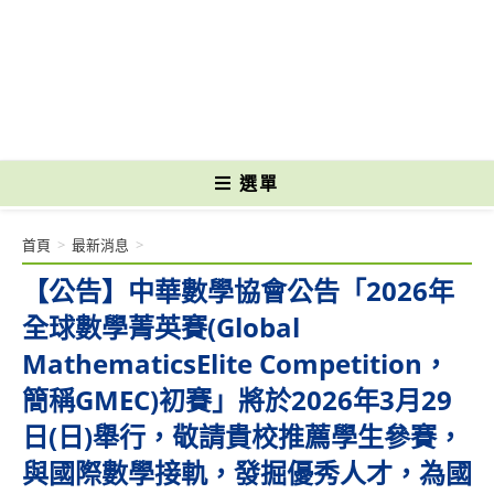
跳
轉
國立光復高級商工職業學校 National Kuangfu Commercial and Industrial
至
Vocational High School
主
要
內
容
選單
首頁
>
最新消息
>
【公告】中華數學協會公告「2026年
全球數學菁英賽(Global
MathematicsElite Competition，
簡稱GMEC)初賽」將於2026年3月29
日(日)舉行，敬請貴校推薦學生參賽，
與國際數學接軌，發掘優秀人才，為國