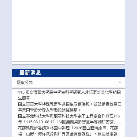
最新消息
最
選取分類
新
消
115 國立清華大學高中學生科學研究人才培育計畫化學組招
息
生簡章
國立東華大學特殊教育學系招生宣傳海報，並鼓勵貴校高三
畢業同學於分發入學階段踴躍選填。
國立臺北科技大學與龍華科技大學電子工程系合作辦理115
年「115.08.10~08.12「AI賦能應用於智慧半導體研習營」，
歡迎學生踴躍報名參加
花蓮縣政府委請秀林國中辦理「2026面山面海論壇－花蓮
場：山野、海洋教育與戶外安全實務課程」，歡迎踴躍報名