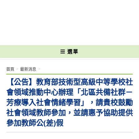
跳
轉
國立光復高級商工職業學校 National Kuangfu Commercial and Industrial
至
Vocational High School
主
要
內
容
選單
首頁
>
最新消息
>
【公告】教育部技術型高級中等學校社
會領域推動中心辦理「北區共備社群－
芳療導入社會情緒學習」，請貴校鼓勵
社會領域教師參加，並請惠予協助提供
參加教師公(差)假