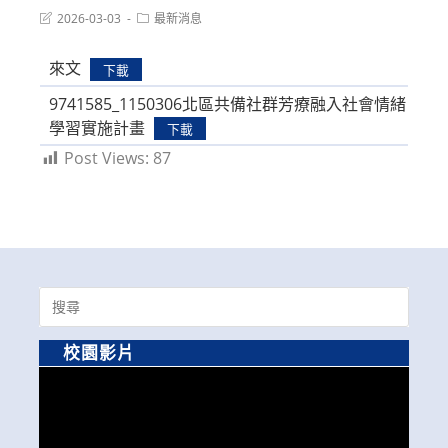
Post
Post
2026-03-03
最新消息
last
category:
modified:
來文
下載
9741585_1150306北區共備社群芳療融入社會情緒
學習實施計畫
下載
Post Views:
87
Search
for:
校園影片