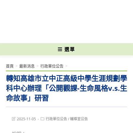
跳
轉
國立光復高級商工職業學校 National Kuangfu Commercial and Industrial
至
Vocational High School
主
要
內
容
選單
首頁
>
最新消息
>
行政單位公告
>
轉知高雄市立中正高級中學生涯規劃學
科中心辦理「公開觀課-生命風格v.s.生
命故事」研習
Post
Post
2025-11-05
行政單位公告
/
輔導室公告
last
category:
modified: