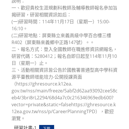
說明：
一、歡迎貴校生涯規劃科教師及輔導教師報名參加旨
揭研習，研習相關資訊如后：
(一)研習時間：114年11月17日（星期一）15:00-
16:10。
(二)研習地點：屏東縣立來義高級中學百合樓三樓
R402（屏東縣來義鄉中正路147號）。。
二、報名方式：登入全國教師在職進修資訊網報名，
研習代碼：5280412；報名自即日起至114年11月10
日（星期一）止。
三、活動相關資訊皆公告於國教署普通型高中學科資
源平臺教師增能培力-公開授課頁面
（https://ghresource.k12ea.
gov.tw/nss/main/freeze/5abf2d62aa93092cee58c
eb4/3bri8rL2294/68d4a7c0c216346969edb600?
vector=private&static=falsehttps://ghresource.k
12ea.gov.tw/nss/p/CareerPlanningTPD），歡迎
瀏覽。
研習計畫-1
下載