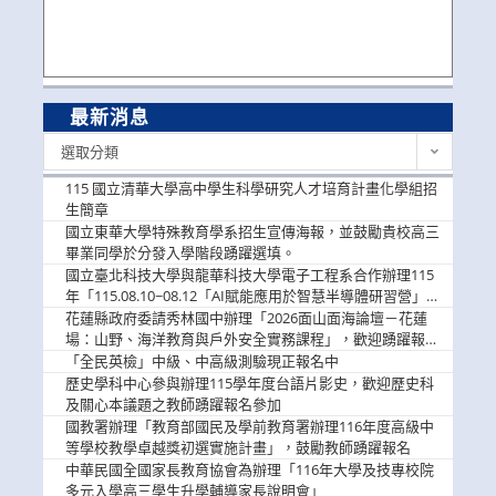
最新消息
最
選取分類
新
消
115 國立清華大學高中學生科學研究人才培育計畫化學組招
息
生簡章
國立東華大學特殊教育學系招生宣傳海報，並鼓勵貴校高三
畢業同學於分發入學階段踴躍選填。
國立臺北科技大學與龍華科技大學電子工程系合作辦理115
年「115.08.10~08.12「AI賦能應用於智慧半導體研習營」，
歡迎學生踴躍報名參加
花蓮縣政府委請秀林國中辦理「2026面山面海論壇－花蓮
場：山野、海洋教育與戶外安全實務課程」，歡迎踴躍報名
參加
「全民英檢」中級、中高級測驗現正報名中
歷史學科中心參與辦理115學年度台語片影史，歡迎歷史科
及關心本議題之教師踴躍報名參加
國教署辦理「教育部國民及學前教育署辦理116年度高級中
等學校教學卓越獎初選實施計畫」，鼓勵教師踴躍報名
中華民國全國家長教育協會為辦理「116年大學及技專校院
多元入學高三學生升學輔導家長說明會」