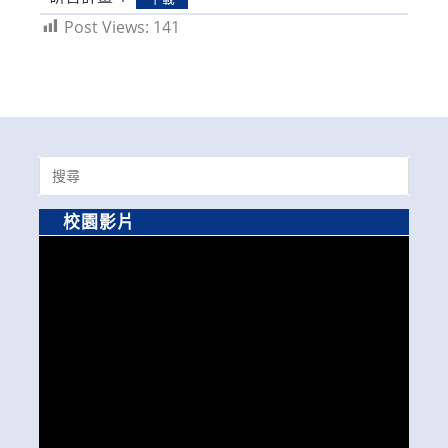
Post Views:
141
Search
for:
校園影片