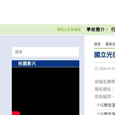
跳
轉
至
國立光復高級商工職業學校 National Kuangfu Commercial and Industrial Vocati
主
要
WELCOME
學校簡介
內
容
首頁
>
最新
Search
國立光
for:
校園影片
Post
2026-07-0
last
modified:
欲報名轉
報名網址
如有疑問
115學年
115學年