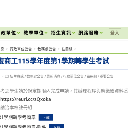
onal High School
行政單位
教學單位
招生資訊
網路服務
登入
消息
>
行政單位公告
>
教務處公告
>
註冊組
>
復商工115學年度第1學期轉學生考試
Post
1
招生資訊
/
教務處公告
/
最新消息
/
行政單位公告
/
註冊組
/
重要公告
category:
學考之學生請於規定期限內完成申請，其辦理程序與應繳驗資料
：
https://reurl.cc/zQxoka
，請洽本校註冊組
第1學期轉學考簡章
下載
第1學期轉學考簡章-附件
下載