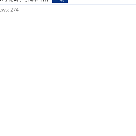
ews:
274