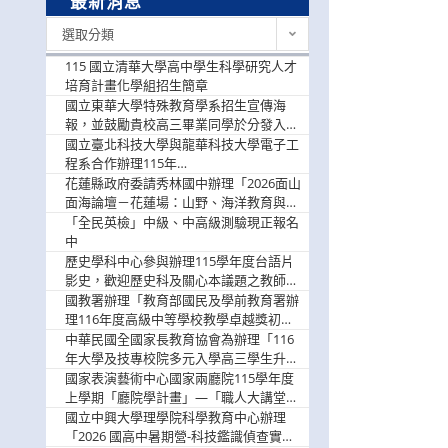
最新消息
最
選取分類
新
消
115 國立清華大學高中學生科學研究人才
息
培育計畫化學組招生簡章
國立東華大學特殊教育學系招生宣傳海
報，並鼓勵貴校高三畢業同學於分發入學
階段踴躍選填。
國立臺北科技大學與龍華科技大學電子工
程系合作辦理115年
「115.08.10~08.12「AI賦能應用於智慧半
花蓮縣政府委請秀林國中辦理「2026面山
導體研習營」，歡迎學生踴躍報名參加
面海論壇－花蓮場：山野、海洋教育與戶
外安全實務課程」，歡迎踴躍報名參加
「全民英檢」中級、中高級測驗現正報名
中
歷史學科中心參與辦理115學年度台語片
影史，歡迎歷史科及關心本議題之教師踴
躍報名參加
國教署辦理「教育部國民及學前教育署辦
理116年度高級中等學校教學卓越獎初選
實施計畫」，鼓勵教師踴躍報名
中華民國全國家長教育協會為辦理「116
年大學及技專校院多元入學高三學生升學
輔導家長說明會」
國家表演藝術中心國家兩廳院115學年度
上學期「廳院學計畫」—「職人大講堂」
及「一日體驗課程」，鼓勵踴躍報名參
國立中興大學理學院科學教育中心辦理
與。
「2026 國高中暑期營-科技鑑識偵查實戰