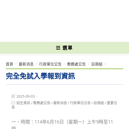
跳
轉
國立光復高級商工職業學校 National Kuangfu Commercial and Industrial
至
Vocational High School
主
要
內
容
選單
首頁
>
最新消息
>
行政單位公告
>
教務處公告
>
註冊組
>
完全免試入學報到資訊
Post
2025-09-03
last
Post
招生資訊
/
教務處公告
/
最新消息
/
行政單位公告
/
註冊組
/
重要公
modified:
category:
告
一、時間：114年6月16日（星期一）上午9時至11
時