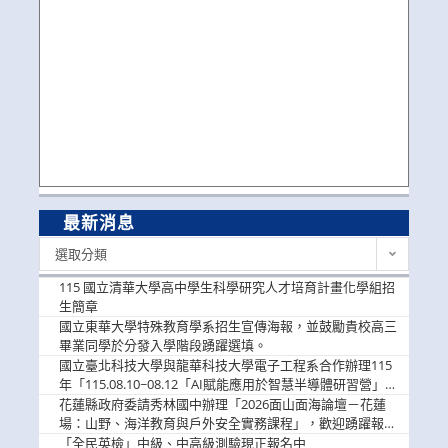
最新消息
最
選取分類
新
消
115 國立清華大學高中學生科學研究人才培育計畫化學組招
息
生簡章
國立東華大學特殊教育學系招生宣傳海報，並鼓勵貴校高三
畢業同學於分發入學階段踴躍選填。
國立臺北科技大學與龍華科技大學電子工程系合作辦理115
年「115.08.10~08.12「AI賦能應用於智慧半導體研習營」，
歡迎學生踴躍報名參加
花蓮縣政府委請秀林國中辦理「2026面山面海論壇－花蓮
場：山野、海洋教育與戶外安全實務課程」，歡迎踴躍報名
參加
「全民英檢」中級、中高級測驗現正報名中