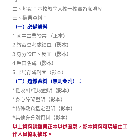
二、地點：本校教學大樓一樓實習咖啡屋
三、攜帶資料：
（一）必備資料
1.國中畢業證書
（正本）
2.教育會考成績單
（影本）
3.身分證正、反面
（影本）
4.戶口名簿
（影本）
5.郵局存簿封面（影本）
（二）選繳資料（無則免附）：
*低收/中低收證明
（影本）
*身心障礙證明
（影本）
*特殊教育鑑定證明
（影本）
*其他身分別資料
（影本）
以上資料請攜帶正本以供查驗，影本資料可現場由工
作人員協助複印。