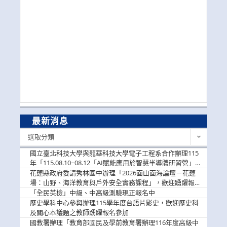
最新消息
最
選取分類
新
消
國立臺北科技大學與龍華科技大學電子工程系合作辦理115
息
年「115.08.10~08.12「AI賦能應用於智慧半導體研習營」，
歡迎學生踴躍報名參加
花蓮縣政府委請秀林國中辦理「2026面山面海論壇－花蓮
場：山野、海洋教育與戶外安全實務課程」，歡迎踴躍報名
參加
「全民英檢」中級、中高級測驗現正報名中
歷史學科中心參與辦理115學年度台語片影史，歡迎歷史科
及關心本議題之教師踴躍報名參加
國教署辦理「教育部國民及學前教育署辦理116年度高級中