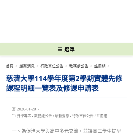
跳
轉
國立光復高級商工職業學校 National Kuangfu Commercial and Industrial
至
Vocational High School
主
要
內
容
選單
首頁
>
最新消息
>
行政單位公告
>
教務處公告
>
註冊組
>
慈濟大學114學年度第2學期實體先修
課程明細一覽表及修課申請表
Post
2026-01-28
last
Post
升學專區
/
教務處公告
/
最新消息
/
行政單位公告
/
註冊組
modified:
category:
一、為促進大學與高中多元交流，並讓高三學生提早