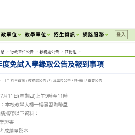
onal High School
行政單位
教學單位
招生資訊
網路服務
登入
消息
>
行政單位公告
>
教務處公告
>
註冊組
>
學年度免試入學錄取公告及報到事項
Post
0
招生資訊
/
教務處公告
/
行政單位公告
/
註冊組
/
重要公告
category:
月11日(星期四)上午9時至11時
點：本校教學大樓一樓實習咖啡屋
天請攜帶以下資料：
業證書
考成績單影本