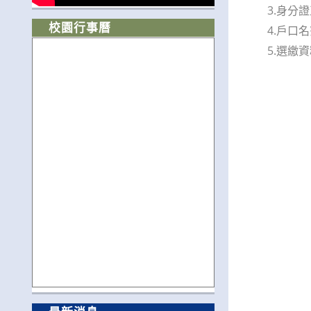
3.身分證
校園行事曆
4.戶口名
5.選繳