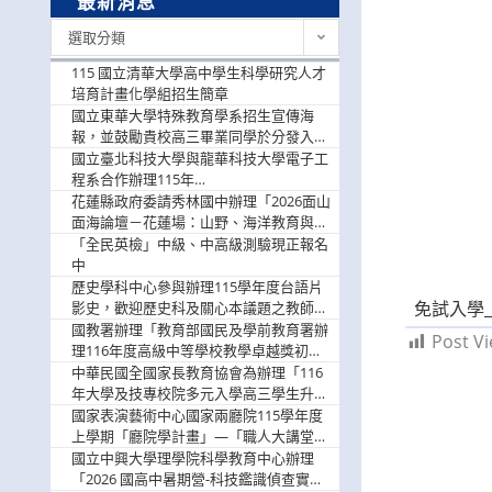
最新消息
最
選取分類
新
消
115 國立清華大學高中學生科學研究人才
息
培育計畫化學組招生簡章
國立東華大學特殊教育學系招生宣傳海
報，並鼓勵貴校高三畢業同學於分發入學
階段踴躍選填。
國立臺北科技大學與龍華科技大學電子工
程系合作辦理115年
「115.08.10~08.12「AI賦能應用於智慧半
花蓮縣政府委請秀林國中辦理「2026面山
導體研習營」，歡迎學生踴躍報名參加
面海論壇－花蓮場：山野、海洋教育與戶
外安全實務課程」，歡迎踴躍報名參加
「全民英檢」中級、中高級測驗現正報名
中
歷史學科中心參與辦理115學年度台語片
免試入學_
影史，歡迎歷史科及關心本議題之教師踴
躍報名參加
國教署辦理「教育部國民及學前教育署辦
Post Vi
理116年度高級中等學校教學卓越獎初選
實施計畫」，鼓勵教師踴躍報名
中華民國全國家長教育協會為辦理「116
年大學及技專校院多元入學高三學生升學
輔導家長說明會」
國家表演藝術中心國家兩廳院115學年度
上學期「廳院學計畫」—「職人大講堂」
及「一日體驗課程」，鼓勵踴躍報名參
國立中興大學理學院科學教育中心辦理
與。
「2026 國高中暑期營-科技鑑識偵查實戰