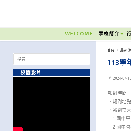
跳
轉
至
國立光復高級商工職業學校 National Kuangfu Commercial and Industrial Vocati
主
要
WELCOME
學校簡介
內
容
首頁
>
最新
Search
113
for:
校園影片
Post
2024-07-1
last
modified:
報到時間：7
．報到地
．報到當
1.國中畢
2.國中會