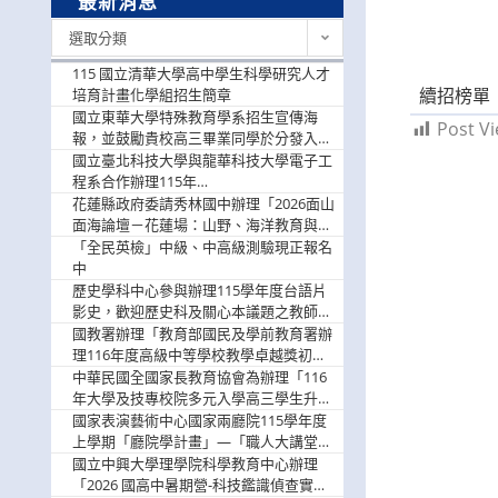
最新消息
最
選取分類
新
消
115 國立清華大學高中學生科學研究人才
息
續招榜單
培育計畫化學組招生簡章
國立東華大學特殊教育學系招生宣傳海
Post Vi
報，並鼓勵貴校高三畢業同學於分發入學
階段踴躍選填。
國立臺北科技大學與龍華科技大學電子工
程系合作辦理115年
「115.08.10~08.12「AI賦能應用於智慧半
花蓮縣政府委請秀林國中辦理「2026面山
導體研習營」，歡迎學生踴躍報名參加
面海論壇－花蓮場：山野、海洋教育與戶
外安全實務課程」，歡迎踴躍報名參加
「全民英檢」中級、中高級測驗現正報名
中
歷史學科中心參與辦理115學年度台語片
影史，歡迎歷史科及關心本議題之教師踴
躍報名參加
國教署辦理「教育部國民及學前教育署辦
理116年度高級中等學校教學卓越獎初選
實施計畫」，鼓勵教師踴躍報名
中華民國全國家長教育協會為辦理「116
年大學及技專校院多元入學高三學生升學
輔導家長說明會」
國家表演藝術中心國家兩廳院115學年度
上學期「廳院學計畫」—「職人大講堂」
及「一日體驗課程」，鼓勵踴躍報名參
國立中興大學理學院科學教育中心辦理
與。
「2026 國高中暑期營-科技鑑識偵查實戰