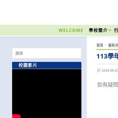
跳
轉
至
國立光復高級商工職業學校 National Kuangfu Commercial and Industrial Vocati
主
要
WELCOME
學校簡介
內
容
首頁
>
最新
Search
113
for:
校園影片
Post
2024-08-2
last
modified:
如有疑問