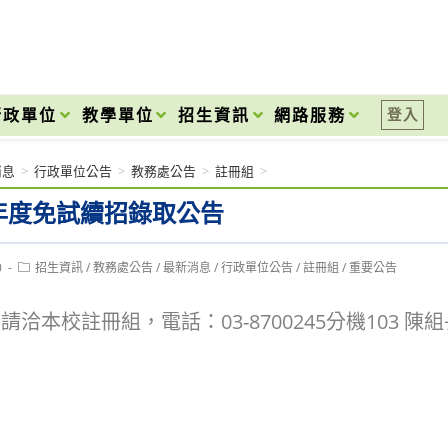
onal High School
行政單位
教學單位
招生資訊
網路服務
登入
消息
>
行政單位公告
>
教務處公告
>
註冊組
>
學年度免試續招錄取公告
Post
0
招生資訊
/
教務處公告
/
最新消息
/
行政單位公告
/
註冊組
/
重要公告
category:
請洽本校註冊組，電話：03-8700245分機103 陳