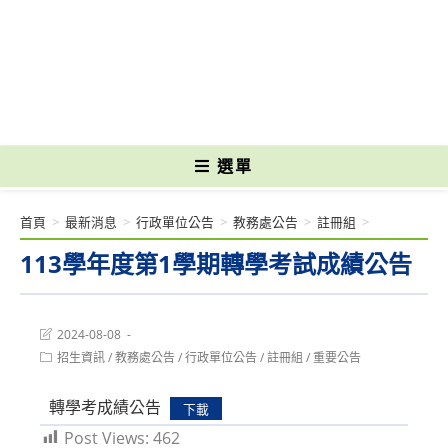
跳
轉
國立光復高級商工職業學校 National Kuangfu Commercial and Industrial
至
Vocational High School
主
要
內
容
選單
首頁
>
最新消息
>
行政單位公告
>
教務處公告
>
註冊組
>
113學年度第1學期轉學考試成績公告
Post
2024-08-08
last
Post
招生資訊
/
教務處公告
/
行政單位公告
/
註冊組
/
重要公告
modified:
category:
轉學考成績公告
下載
Post Views:
462