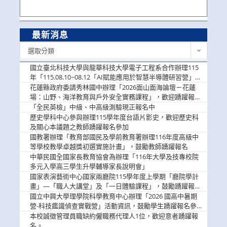
最新消息
最
選取分類
新
消
國立臺北科技大學與龍華科技大學電子工程系合作辦理115
息
年「115.08.10~08.12「AI賦能應用於智慧半導體研習營」，
歡迎學生踴躍報名參加
花蓮縣政府委請秀林國中辦理「2026面山面海論壇－花蓮
場：山野、海洋教育與戶外安全實務課程」，歡迎踴躍報名
參加
「全民英檢」中級、中高級測驗現正報名中
歷史學科中心參與辦理115學年度台語片影史，歡迎歷史科
及關心本議題之教師踴躍報名參加
國教署辦理「教育部國民及學前教育署辦理116年度高級中
等學校教學卓越獎初選實施計畫」，鼓勵教師踴躍報名
中華民國全國家長教育協會為辦理「116年大學及技專校院
多元入學高三學生升學輔導家長說明會」
國家表演藝術中心國家兩廳院115學年度上學期「廳院學計
畫」—「職人大講堂」及「一日體驗課程」，鼓勵踴躍報名
參與。
國立中興大學理學院科學教育中心辦理「2026 國高中暑期
營-科技鑑識偵查實戰營」活動資訊，鼓勵學生踴躍報名參
加。
本校誠徵管理員職缺約僱職務代理人1位，歡迎意者踴躍報
名。