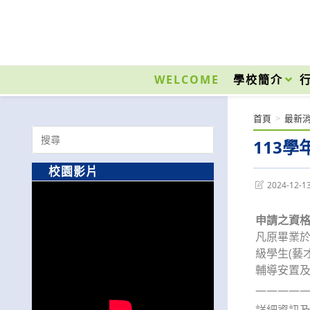
跳
轉
至
國立光復高級商工職業學校 National Kuangfu Commercial and Industrial Vocati
主
要
WELCOME
學校簡介
內
容
首頁
>
最新
Search
113
for:
校園影片
Post
2024-12-1
last
modified:
申請之資
凡原畢業
級學生(藝
輔導安置及
—————
詳細資訊