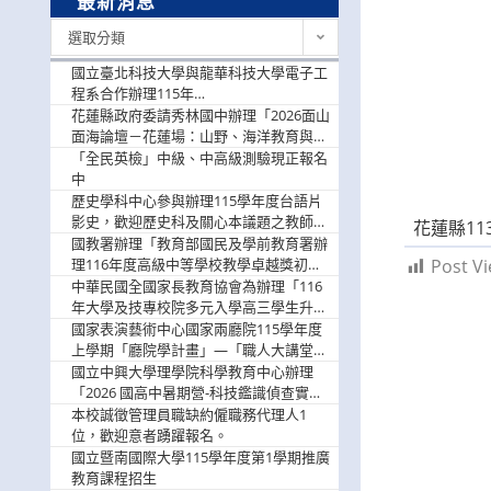
最新消息
最
選取分類
新
消
國立臺北科技大學與龍華科技大學電子工
息
程系合作辦理115年
「115.08.10~08.12「AI賦能應用於智慧半
花蓮縣政府委請秀林國中辦理「2026面山
導體研習營」，歡迎學生踴躍報名參加
面海論壇－花蓮場：山野、海洋教育與戶
外安全實務課程」，歡迎踴躍報名參加
「全民英檢」中級、中高級測驗現正報名
中
歷史學科中心參與辦理115學年度台語片
影史，歡迎歷史科及關心本議題之教師踴
花蓮縣1
躍報名參加
國教署辦理「教育部國民及學前教育署辦
理116年度高級中等學校教學卓越獎初選
Post Vi
實施計畫」，鼓勵教師踴躍報名
中華民國全國家長教育協會為辦理「116
年大學及技專校院多元入學高三學生升學
輔導家長說明會」
國家表演藝術中心國家兩廳院115學年度
上學期「廳院學計畫」—「職人大講堂」
及「一日體驗課程」，鼓勵踴躍報名參
國立中興大學理學院科學教育中心辦理
與。
「2026 國高中暑期營-科技鑑識偵查實戰
營」活動資訊，鼓勵學生踴躍報名參加。
本校誠徵管理員職缺約僱職務代理人1
位，歡迎意者踴躍報名。
國立暨南國際大學115學年度第1學期推廣
教育課程招生