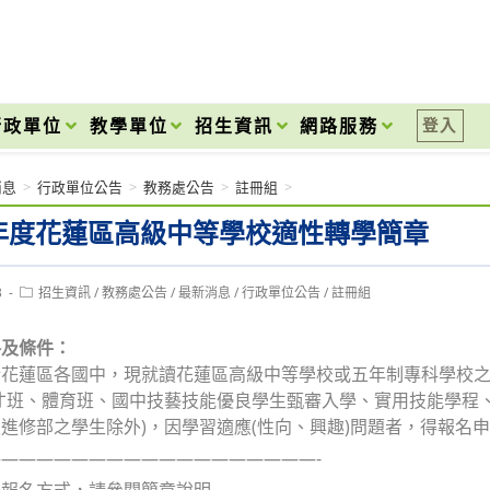
onal High School
行政單位
教學單位
招生資訊
網路服務
登入
消息
>
行政單位公告
>
教務處公告
>
註冊組
>
學年度花蓮區高級中等學校適性轉學簡章
Post
3
招生資訊
/
教務處公告
/
最新消息
/
行政單位公告
/
註冊組
category:
格及條件：
於花蓮區各國中，現就讀花蓮區高級中等學校或五年制專科學校
才班、體育班、國中技藝技能優良學生甄審入學、實用技能學程
進修部之學生除外)，因學習適應(性向、興趣)問題者，得報名
——————————————————-
及報名方式，請參閱簡章說明