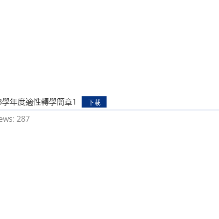
13學年度適性轉學簡章1
下載
ews:
287