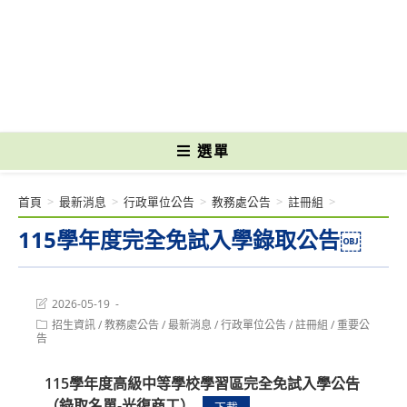
跳
轉
國立光復高級商工職業學校 National Kuangfu Commercial and Industrial
至
Vocational High School
主
要
內
容
選單
首頁
>
最新消息
>
行政單位公告
>
教務處公告
>
註冊組
>
115學年度完全免試入學錄取公告￼
Post
2026-05-19
last
Post
招生資訊
/
教務處公告
/
最新消息
/
行政單位公告
/
註冊組
/
重要公
modified:
category:
告
115學年度高級中等學校學習區完全免試入學公告
（錄取名單-光復商工）
下載