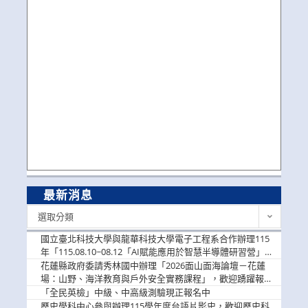
最新消息
最
選取分類
新
消
國立臺北科技大學與龍華科技大學電子工程系合作辦理115
息
年「115.08.10~08.12「AI賦能應用於智慧半導體研習營」，
歡迎學生踴躍報名參加
花蓮縣政府委請秀林國中辦理「2026面山面海論壇－花蓮
場：山野、海洋教育與戶外安全實務課程」，歡迎踴躍報名
參加
「全民英檢」中級、中高級測驗現正報名中
歷史學科中心參與辦理115學年度台語片影史，歡迎歷史科