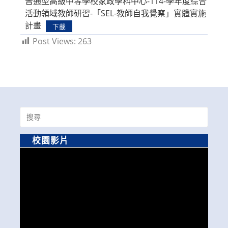
普通型高級中等學校家政學科中心-114-學年度綜合
活動領域教師研習-「SEL-教師自我覺察」實體實施
計畫
下載
Post Views:
263
Search
for:
校園影片