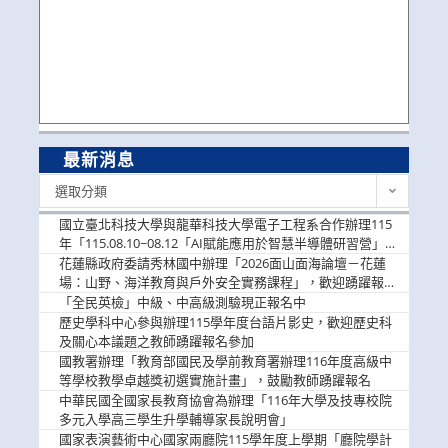
最新消息
最
選取分類
新
消
國立臺北科技大學與龍華科技大學電子工程系合作辦理115
息
年「115.08.10~08.12「AI賦能應用於智慧半導體研習營」，
歡迎學生踴躍報名參加
花蓮縣政府委請秀林國中辦理「2026面山面海論壇－花蓮
場：山野、海洋教育與戶外安全實務課程」，歡迎踴躍報名
參加
「全民英檢」中級、中高級測驗現正報名中
歷史學科中心參與辦理115學年度台語片影史，歡迎歷史科
及關心本議題之教師踴躍報名參加
國教署辦理「教育部國民及學前教育署辦理116年度高級中
等學校教學卓越獎初選實施計畫」，鼓勵教師踴躍報名
中華民國全國家長教育協會為辦理「116年大學及技專校院
多元入學高三學生升學輔導家長說明會」
國家表演藝術中心國家兩廳院115學年度上學期「廳院學計