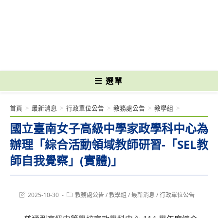
跳
轉
國立光復高級商工職業學校 National Kuangfu Commercial and Industrial
至
Vocational High School
主
要
內
容
選單
首頁
>
最新消息
>
行政單位公告
>
教務處公告
>
教學組
>
國立臺南女子高級中學家政學科中心為
辦理「綜合活動領域教師研習-「SEL教
師自我覺察」(實體)」
Post
Post
2025-10-30
教務處公告
/
教學組
/
最新消息
/
行政單位公告
last
category:
modified: