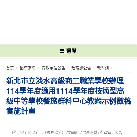
跳
轉
國立光復高級商工職業學校 National Kuangfu Commercial and Industrial
至
Vocational High School
主
要
內
容
選單
首頁
>
最新消息
>
行政單位公告
>
教務處公告
>
教學組
>
新北市立淡水高級商工職業學校辦理
114學年度適用1114學年度技術型高
級中等學校餐旅群科中心教案示例徵稿
實施計畫
Post
Post
2025-10-25
教務處公告
/
教學組
/
最新消息
/
行政單位公告
last
category: