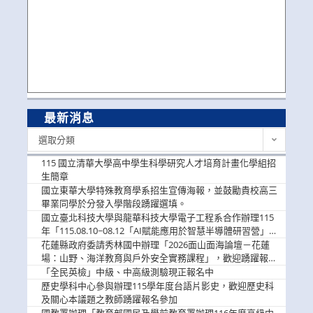
最新消息
最
選取分類
新
消
115 國立清華大學高中學生科學研究人才培育計畫化學組招
息
生簡章
國立東華大學特殊教育學系招生宣傳海報，並鼓勵貴校高三
畢業同學於分發入學階段踴躍選填。
國立臺北科技大學與龍華科技大學電子工程系合作辦理115
年「115.08.10~08.12「AI賦能應用於智慧半導體研習營」，
歡迎學生踴躍報名參加
花蓮縣政府委請秀林國中辦理「2026面山面海論壇－花蓮
場：山野、海洋教育與戶外安全實務課程」，歡迎踴躍報名
參加
「全民英檢」中級、中高級測驗現正報名中
歷史學科中心參與辦理115學年度台語片影史，歡迎歷史科
及關心本議題之教師踴躍報名參加
國教署辦理「教育部國民及學前教育署辦理116年度高級中