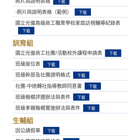
照片與說明表格
下載
-照片與說明表格（範例）
下載
國立光復高級商工職業學校家庭訪視輔導紀錄表
下載
訓育組
國立光復商工社團/活動校外課程申請表
下載
班級座位表
下載
班級幹部及社團證明格式
下載
社團-中途轉社指導教師同意書
下載
班級楷模評選辦法與表件
下載
班級孝親楷模實施辦法與表件
下載
生輔組
因公請假單
下載