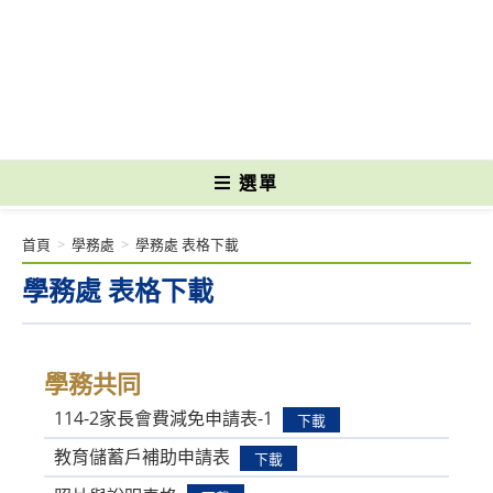
跳
轉
國立光復高級商工職業學校 National Kuangfu Commercial and Industrial
至
Vocational High School
主
要
內
容
選單
首頁
>
學務處
>
學務處 表格下載
學務處 表格下載
學務共同
114-2家長會費減免申請表-1
下載
教育儲蓄戶補助申請表
下載