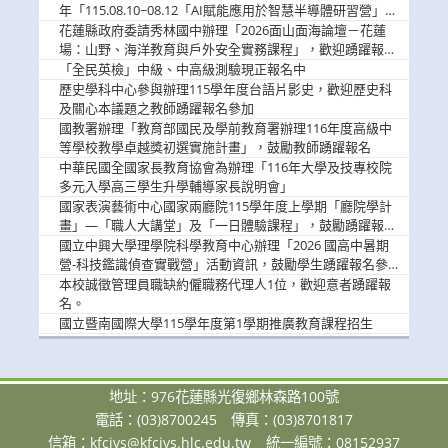
息
年「115.08.10~08.12「AI賦能應用於智慧半導體研習營」，
歡迎學生踴躍報名參加
花蓮縣政府委請秀林國中辦理「2026面山面海論壇－花蓮
場：山野、海洋教育與戶外安全實務課程」，歡迎踴躍報名
參加
「全民英檢」中級、中高級測驗現正報名中
歷史學科中心參與辦理115學年度台語片影史，歡迎歷史科
及關心本議題之教師踴躍報名參加
國教署辦理「教育部國民及學前教育署辦理116年度高級中
等學校教學卓越獎初選實施計畫」，鼓勵教師踴躍報名
中華民國全國家長教育協會為辦理「116年大學及技專校院
多元入學高三學生升學輔導家長說明會」
國家表演藝術中心國家兩廳院115學年度上學期「廳院學計
畫」—「職人大講堂」及「一日體驗課程」，鼓勵踴躍報名
參與。
國立中興大學理學院科學教育中心辦理「2026 國高中暑期
營-科技鑑識偵查實戰營」活動資訊，鼓勵學生踴躍報名參
加。
本校誠徵管理員職缺約僱職務代理人1位，歡迎意者踴躍報
名。
國立暨南國際大學115學年度第1學期推廣教育課程招生
地址：976花蓮縣光復鄉林森路100號
電話：(03)8700245
傳真：(03)8701817
信箱：
kfcivs@kfcivs.hlc.edu.tw
統一編號：08152937