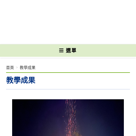
跳
轉
國立光復高級商工職業學校 National Kuangfu Commercial and Industrial
至
Vocational High School
主
要
內
容
選單
首頁
>
教學成果
教學成果