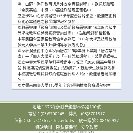
場：山野、海洋教育與戶外安全實務課程」，歡迎踴躍報名
參加
「全民英檢」中級、中高級測驗現正報名中
歷史學科中心參與辦理115學年度台語片影史，歡迎歷史科
及關心本議題之教師踴躍報名參加
國教署辦理「教育部國民及學前教育署辦理116年度高級中
等學校教學卓越獎初選實施計畫」，鼓勵教師踴躍報名
中華民國全國家長教育協會為辦理「116年大學及技專校院
多元入學高三學生升學輔導家長說明會」
國家表演藝術中心國家兩廳院115學年度上學期「廳院學計
畫」—「職人大講堂」及「一日體驗課程」，鼓勵踴躍報名
參與。
國立中興大學理學院科學教育中心辦理「2026 國高中暑期
營-科技鑑識偵查實戰營」活動資訊，鼓勵學生踴躍報名參
加。
本校誠徵管理員職缺約僱職務代理人1位，歡迎意者踴躍報
名。
國立暨南國際大學115學年度第1學期推廣教育課程招生
地址：976花蓮縣光復鄉林森路100號
電話：(03)8700245
傳真：(03)8701817
信箱：
kfcivs@kfcivs.hlc.edu.tw
統一編號：08152937
網站地圖
隱私權保護
安全政策
© 2023 國立光復高級商工職業學校