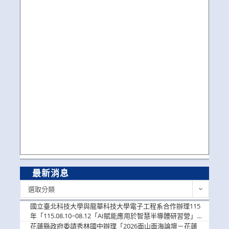
最新消息
最
選取分類
新
消
國立臺北科技大學與龍華科技大學電子工程系合作辦理115
息
年「115.08.10~08.12「AI賦能應用於智慧半導體研習營」，
歡迎學生踴躍報名參加
花蓮縣政府委請秀林國中辦理「2026面山面海論壇－花蓮