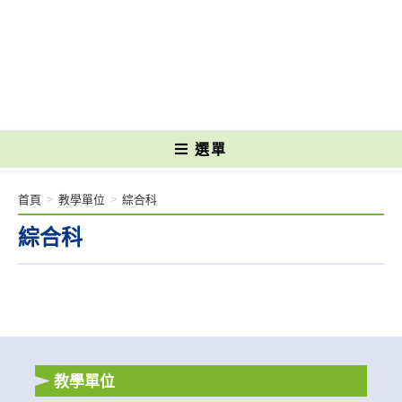
跳
轉
國立光復高級商工職業學校 National Kuangfu Commercial and Industrial
至
Vocational High School
主
要
內
容
選單
首頁
>
教學單位
>
綜合科
綜合科
教學單位