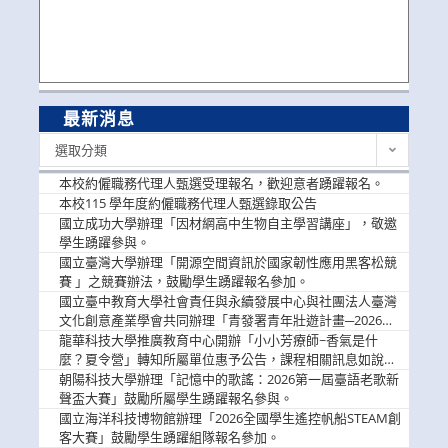
最新消息
最
選取分類
新
消
本校約僱職務代理人甄選受理報名，歡迎意者踴躍報名。
息
本校115 學年度約僱職務代理人甄選錄取公告
國立成功大學辦理「因材網高中生物自主學習講座」，敬邀
學生踴躍參與。
國立臺灣大學辦理「開源空間資訊於國家韌性應用黑客松競
賽 」之競賽辦法，鼓勵學生踴躍報名參加。
國立臺中教育大學社會責任與永續發展中心與社團法人臺灣
文化創意產業學會共同辦理「青發署青年壯遊計畫─2026臺
中舊城都市建築文化體驗」活動，敬邀學生踴躍報名參加，
龍華科技大學推廣教育中心開辦「小小芳療師~香氣是什
公告周知。
麼？夏令營」轉知所屬單位惠予公告，課程相關訊息如說
明。
朝陽科技大學辦理「記憶中的歌謠：2026第一屆臺語老歌新
聲盃大賽」鼓勵所屬學生踴躍報名參與。
國立海洋科技博物館辦理「2026全國學生遙控帆船STEAM創
客大賽」鼓勵學生踴躍組隊報名參加。