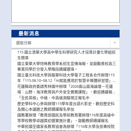
最新消息
最
選取分類
新
消
115 國立清華大學高中學生科學研究人才培育計畫化學組招
息
生簡章
國立東華大學特殊教育學系招生宣傳海報，並鼓勵貴校高三
畢業同學於分發入學階段踴躍選填。
國立臺北科技大學與龍華科技大學電子工程系合作辦理115
年「115.08.10~08.12「AI賦能應用於智慧半導體研習營」，
歡迎學生踴躍報名參加
花蓮縣政府委請秀林國中辦理「2026面山面海論壇－花蓮
場：山野、海洋教育與戶外安全實務課程」，歡迎踴躍報名
參加
「全民英檢」中級、中高級測驗現正報名中
歷史學科中心參與辦理115學年度台語片影史，歡迎歷史科
及關心本議題之教師踴躍報名參加
國教署辦理「教育部國民及學前教育署辦理116年度高級中
等學校教學卓越獎初選實施計畫」，鼓勵教師踴躍報名
中華民國全國家長教育協會為辦理「116年大學及技專校院