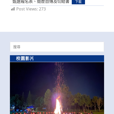
甄選報名表、簡歷自傳及切結書
下載
Post Views:
273
Search
for:
校園影片