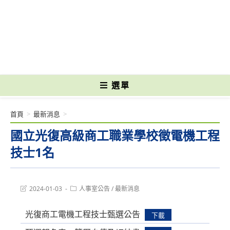
跳
轉
國立光復高級商工職業學校 National Kuangfu Commercial and Industrial
至
Vocational High School
主
要
內
容
選單
首頁
>
最新消息
>
國立光復高級商工職業學校徵電機工程
技士1名
Post
Post
2024-01-03
人事室公告
/
最新消息
last
category:
modified:
光復商工電機工程技士甄選公告
下載