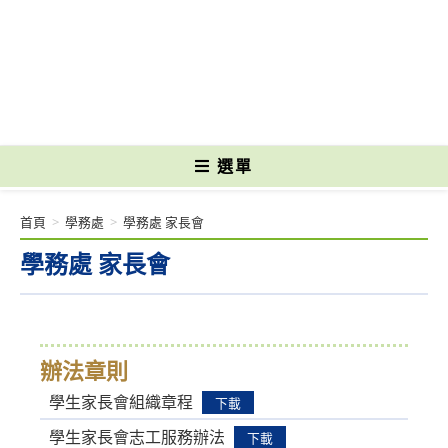
跳
轉
國立光復高級商工職業學校 National Kuangfu Commercial and Industrial
至
Vocational High School
主
要
內
容
選單
首頁
>
學務處
>
學務處 家長會
學務處 家長會
辦法章則
學生家長會組織章程
下載
學生家長會志工服務辦法
下載