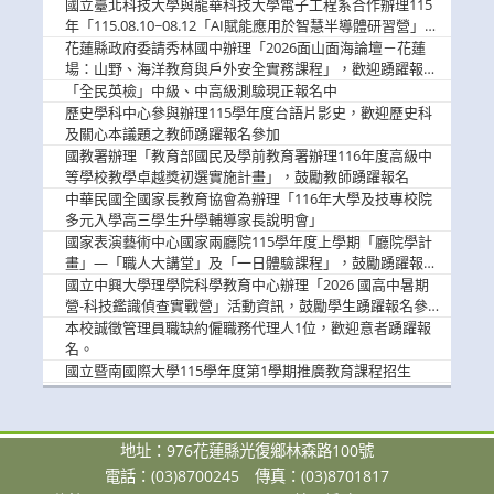
消
國立臺北科技大學與龍華科技大學電子工程系合作辦理115
息
年「115.08.10~08.12「AI賦能應用於智慧半導體研習營」，
歡迎學生踴躍報名參加
花蓮縣政府委請秀林國中辦理「2026面山面海論壇－花蓮
場：山野、海洋教育與戶外安全實務課程」，歡迎踴躍報名
參加
「全民英檢」中級、中高級測驗現正報名中
歷史學科中心參與辦理115學年度台語片影史，歡迎歷史科
及關心本議題之教師踴躍報名參加
國教署辦理「教育部國民及學前教育署辦理116年度高級中
等學校教學卓越獎初選實施計畫」，鼓勵教師踴躍報名
中華民國全國家長教育協會為辦理「116年大學及技專校院
多元入學高三學生升學輔導家長說明會」
國家表演藝術中心國家兩廳院115學年度上學期「廳院學計
畫」—「職人大講堂」及「一日體驗課程」，鼓勵踴躍報名
參與。
國立中興大學理學院科學教育中心辦理「2026 國高中暑期
營-科技鑑識偵查實戰營」活動資訊，鼓勵學生踴躍報名參
加。
本校誠徵管理員職缺約僱職務代理人1位，歡迎意者踴躍報
名。
國立暨南國際大學115學年度第1學期推廣教育課程招生
地址：976花蓮縣光復鄉林森路100號
電話：(03)8700245
傳真：(03)8701817